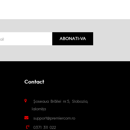
ABONATI-VA
Contact
Șoseaua Brăilei nr.5, Slobozia,
Ialomița
support@premiercom.ro
0371 311 022