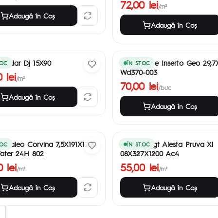
72,00 lei
/m²
Adaugă în Coş
Adaugă în Coş
 Cedar Dj 15X90
Maris White Inserto Geo 29,7
TOC
ÎN STOC
Wd370-003
 lei
/m²
70,00 lei
/buc
Adaugă în Coş
Adaugă în Coş
t Kaleo Corvina 7,5X191X1200
Parchet Agt Alesta Pruva Xl
TOC
ÎN STOC
ater 24H 802
08X327X1200 Ac4
 lei
55,00 lei
/m²
/m²
Adaugă în Coş
Adaugă în Coş