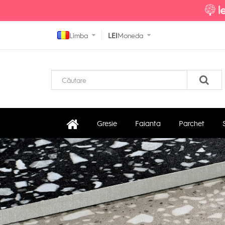
Limba
LEI
Moneda
Gresie
Faianta
Parchet