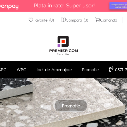
Favorite (0)
Compară (0)
Comandă
SPC
WPC
Idei de Amenajare
Promotie
0371 3
Promotie