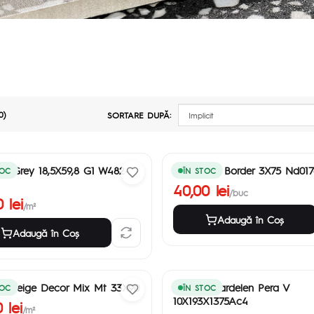
0)
SORTARE DUPĂ:
d Grey 18,5X59,8 G1 W482-
Glass Red Border 3X75 Nd017
TOC
ÎN STOC
40,00 lei
/buc
 lei
/m²
Adaugă în Coş
Adaugă în Coş
ry Beige Decor Mix Mt 33X90
Parchet Kardelen Pera V
TOC
ÎN STOC
10X193X1375Ac4
 lei
/m²