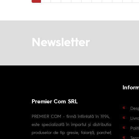
Newsletter
Inform
Premier Com SRL
Des
PREMIER COM - firmă înfiintată în 1994,
Livr
este specializată în importul și distributia
Poli
produselor de tip gresie, faianță, parchet,
Term