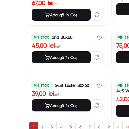
67,00 lei
/m²
Adaugă în Coş
Palermo Sand 30X60
Forest
ÎN STOC
ÎN S
45,00 lei
75,00
/m²
Adaugă în Coş
Pink Decor 6431 Luster 30X60
Parche
ÎN STOC
ÎN S
Ac3 W
39,00 lei
/m²
42,00
Adaugă în Coş
1
2
3
4
5
6
7
8
9
>
>|