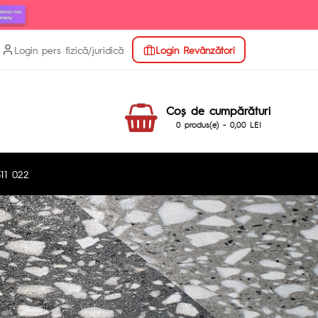
Login pers fizică/juridică
Login Revânzători
Coş de cumpărături
0 produs(e) - 0,00 LEI
11 022