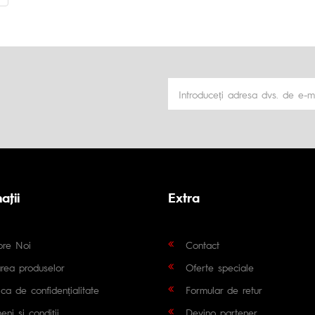
aţii
Extra
pre Noi
Contact
area produselor
Oferte speciale
tica de confidențialitate
Formular de retur
eni și condiții
Devino partener