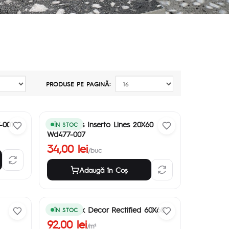
PRODUSE PE PAGINĂ:
-001
Snowdrops Inserto Lines 20X60
ÎN STOC
Wd477-007
34,00 lei
/buc
Adaugă în Coş
Daria Mink Decor Rectified 60X60
ÎN STOC
92,00 lei
/m²