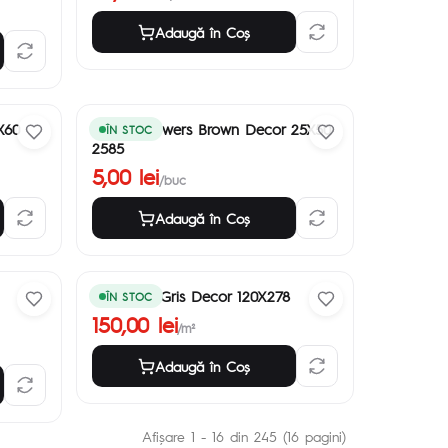
Adaugă în Coş
X60
Vogue Flowers Brown Decor 25X50
ÎN STOC
2585
5,00 lei
/buc
Adaugă în Coş
Concreto Gris Decor 120X278
ÎN STOC
150,00 lei
/m²
Adaugă în Coş
Afişare 1 - 16 din 245 (16 pagini)