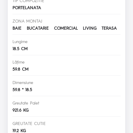
TIP COMPOZITIE
PORTELANATA
ZONA MONTAJ
BAIE BUCATARIE COMERCIAL LIVING TERASA
Lungime
18.5 CM
Lăţime
59.8 CM
Dimensiune
59.8 * 18.5
Greutate Palet
921.6 KG
GREUTATE CUTIE
19.2 KG