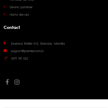
Devino partener
Harta site-ului
Contact
Șoseaua Brăilei nr.5, Slobozia, Ialomița
support@premiercom.ro
0371 311 022