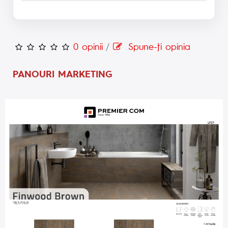
0 opinii
/
Spune-ţi opinia
PANOURI MARKETING