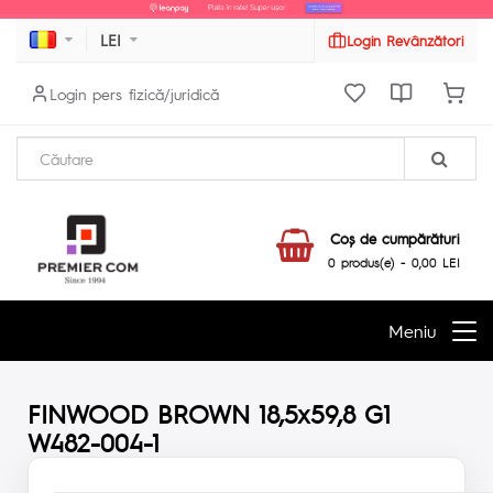
LEI
Login Revânzători
Login pers fizică/juridică
Coş de cumpărături
0 produs(e) - 0,00 LEI
Meniu
FINWOOD BROWN 18,5x59,8 G1
W482-004-1