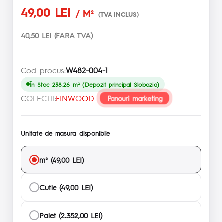
49,00 LEI
/ M²
(TVA INCLUS)
40,50 LEI (FARA TVA)
Cod produs:
W482-004-1
În Stoc 238.26 m² (Depozit principal Slobozia)
COLECTII:
FINWOOD
Panouri marketing
Unitate de masura disponibile
m² (49,00 LEI)
Cutie (49,00 LEI)
Palet (2.352,00 LEI)