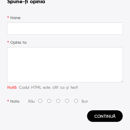
Spune-ţi opinia
Name
Opinia ta:
Notă:
Codul HTML este citit ca şi text!
Rău
Bun
Nota:
CONTINUĂ