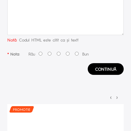
Notă:
Codul HTML este citit ca şi text!
Rău
Bun
Nota:
CONTINUĂ
‹
›
PROMOTIE