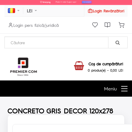
LEI
Login Revânzători
Login pers fizică/juridică
Coş de cumpărături
0 produs(e) - 0,00 LEI
Meniu
CONCRETO GRIS DECOR 120x278