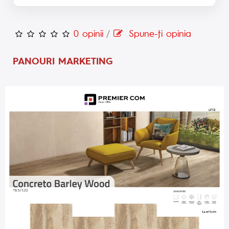
0 opinii
/
Spune-ţi opinia
PANOURI MARKETING