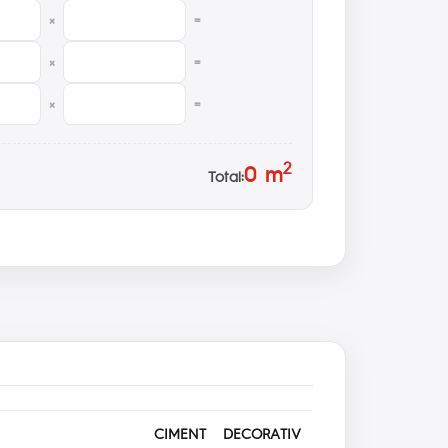
×
=
×
=
×
=
2
0
m
Total:
CIMENT DECORATIV