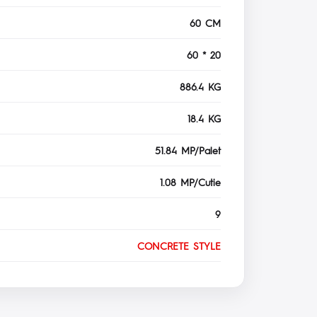
60 CM
60 * 20
886.4 KG
18.4 KG
51.84 MP/Palet
1.08 MP/Cutie
9
CONCRETE STYLE