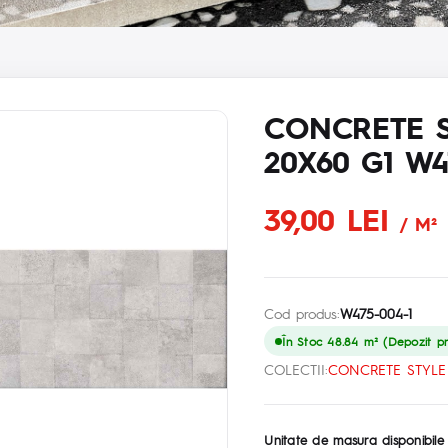
CONCRETE S
20X60 G1 W4
39,00 LEI
/ M²
Cod produs:
W475-004-1
În Stoc 48.84 m² (Depozit pri
COLECTII:
CONCRETE STYLE
Unitate de masura disponibile