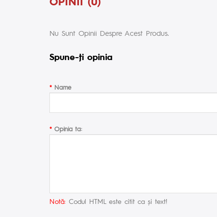
OPINII (0)
Nu Sunt Opinii Despre Acest Produs.
Spune-ţi opinia
Name
Opinia ta:
Notă:
Codul HTML este citit ca şi text!