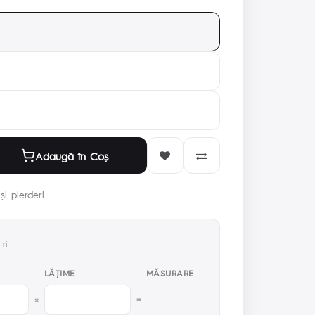
Adaugă în Coş
și pierderi
ri
LĂŢIME
MĂSURARE
×
=