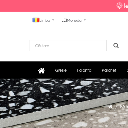
Limba
LEI
Moneda
Gresie
Faianta
Parchet
FAI