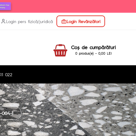
Login pers fizică/juridică
Login Revânzători
Coş de cumpărături
0 produs(e) - 0,00 LEI
11 022
004-1