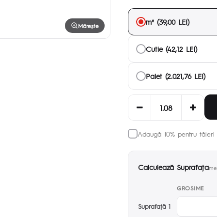
m² (39,00 LEI)
Mărește
Cutie (42,12 LEI)
Palet (2.021,76 LEI)
Adaugă 10% pentru tăieri 
Calculează Suprafaţa
met
GROSIME
Suprafaţă 1