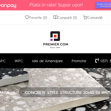
Favorite (0)
Compară (0)
Comandă
SPC
WPC
Idei de Amenajare
Promotie
0371 3
ANTA
CONCRETE STYLE STRUCTURE 20x60 G1 W475-