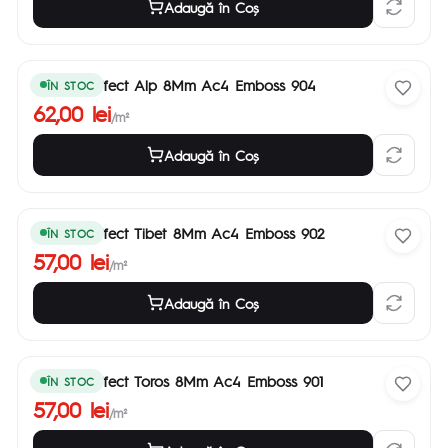
Adaugă în Coş
Parchet Effect Alp 8Mm Ac4 Emboss 904
ÎN STOC
62,00 lei
/m²
Adaugă în Coş
Parchet Effect Tibet 8Mm Ac4 Emboss 902
ÎN STOC
57,00 lei
/m²
Adaugă în Coş
Parchet Effect Toros 8Mm Ac4 Emboss 901
ÎN STOC
57,00 lei
/m²