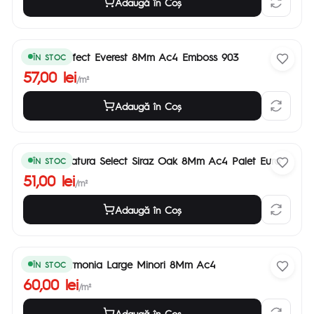
Adaugă în Coş
Parchet Effect Everest 8Mm Ac4 Emboss 903
ÎN STOC
57,00 lei
/m²
Adaugă în Coş
Parchet Natura Select Siraz Oak 8Mm Ac4 Palet Euro
ÎN STOC
51,00 lei
/m²
Adaugă în Coş
Parchet Armonia Large Minori 8Mm Ac4
ÎN STOC
60,00 lei
/m²
Adaugă în Coş