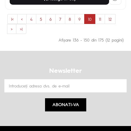
|<
<
4
5
6
7
8
9
10
11
12
>
>|
Afişare 136 - 150 din 175 (12 pagini)
Newsletter
ABONATI-VA