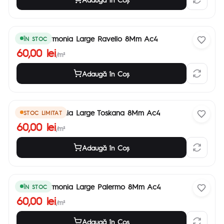
Parchet Armonia Large Ravello 8Mm Ac4
ÎN STOC
60,00 lei
/m²
Adaugă în Coş
Parchet Armonia Large Toskana 8Mm Ac4
STOC LIMITAT
60,00 lei
/m²
Adaugă în Coş
Parchet Armonia Large Palermo 8Mm Ac4
ÎN STOC
60,00 lei
/m²
Adaugă în Coş