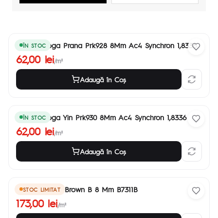
Parchet Yoga Prana Prk928 8Mm Ac4 Synchron 1,8336
ÎN STOC
62,00 lei
/m²
Adaugă în Coş
Parchet Yoga Yin Prk930 8Mm Ac4 Synchron 1,8336
ÎN STOC
62,00 lei
/m²
Adaugă în Coş
Chateau Java Brown B 8 Mm B7311B
STOC LIMITAT
173,00 lei
/m²