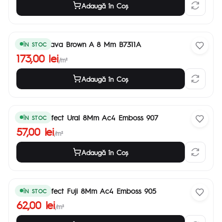
Adaugă în Coş
Chateau Java Brown A 8 Mm B7311A
ÎN STOC
173,00 lei
/m²
Adaugă în Coş
Parchet Effect Ural 8Mm Ac4 Emboss 907
ÎN STOC
57,00 lei
/m²
Adaugă în Coş
Parchet Effect Fuji 8Mm Ac4 Emboss 905
ÎN STOC
62,00 lei
/m²