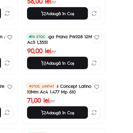
56,00 lei
/m²
Adaugă în Coş
Mm Ac3
Parchet Yoga Prana Prk928 12Mm
ÎN STOC
Ac5 1,3551
90,00 lei
/m²
Adaugă în Coş
te
Parchet Naturel Concept Latino
STOC LIMITAT
10Mm Ac4 1.477 Mp 610
71,00 lei
/m²
Adaugă în Coş