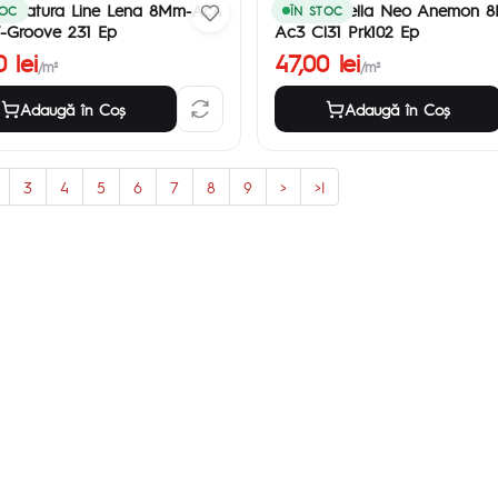
et Natura Line Lena 8Mm-Ac4
Parchet Bella Neo Anemon 
TOC
ÎN STOC
-Groove 231 Ep
Ac3 Cl31 Prk102 Ep
 lei
47,00 lei
/m²
/m²
Adaugă în Coş
Adaugă în Coş
3
4
5
6
7
8
9
>
>|