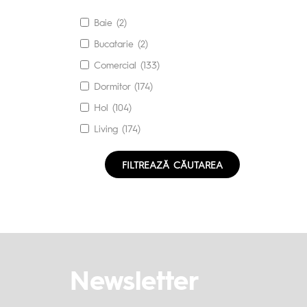
Baie (2)
Bucatarie (2)
Comercial (133)
Dormitor (174)
Hol (104)
Living (174)
FILTREAZĂ CĂUTAREA
Newsletter