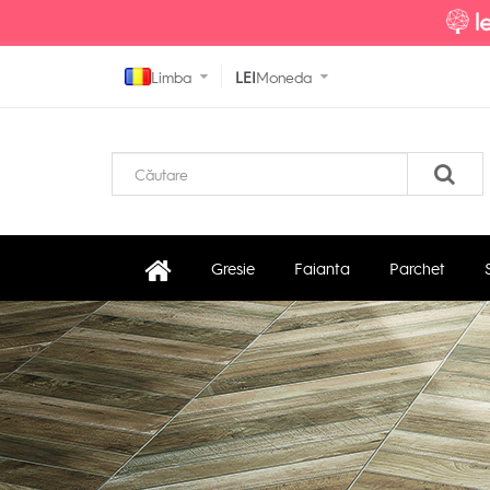
Limba
LEI
Moneda
Gresie
Faianta
Parchet