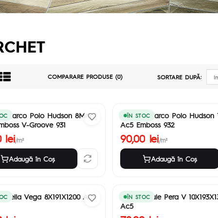
RCHET
COMPARARE PRODUSE (0)
SORTARE DUPĂ:
et Marco Polo Hudson 8Mm
Parchet Marco Polo Hudson
TOC
ÎN STOC
mboss V-Groove 931
Ac5 Emboss 932
 lei
90,00 lei
/m²
/m²
Adaugă în Coş
Adaugă în Coş
t Bella Vega 8X191X1200 Ac3
Parchet Lale Pera V 10X193X1
TOC
ÎN STOC
Ac5