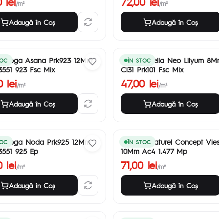
 lei
72,00 lei
/m²
/m²
Adaugă în Coş
Adaugă în Coş
et Yoga Asana Prk923 12Mm
Parchet Bella Neo Lilyum 8
TOC
ÎN STOC
3551 923 Fsc Mix
Cl31 Prk101 Fsc Mix
 lei
47,00 lei
/m²
/m²
Adaugă în Coş
Adaugă în Coş
et Yoga Noda Prk925 12Mm
Parchet Naturel Concept Vies
TOC
ÎN STOC
3551 925 Ep
10Mm Ac4 1.477 Mp
 lei
71,00 lei
/m²
/m²
Adaugă în Coş
Adaugă în Coş