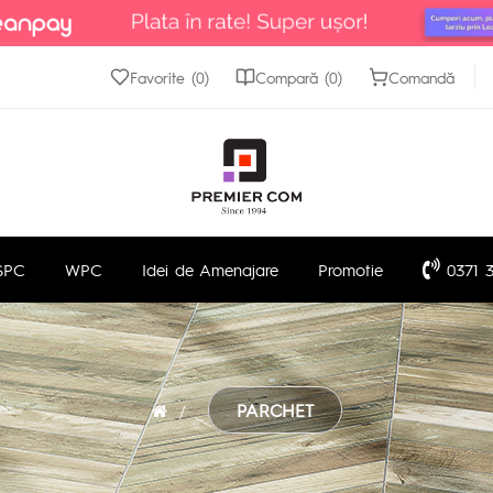
Favorite (0)
Compară (0)
Comandă
SPC
WPC
Idei de Amenajare
Promotie
0371 3
PARCHET