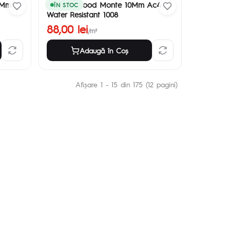
8Mm
Parchet Mood Monte 10Mm Ac4
ÎN STOC
Water Resistant 1008
88,00 lei
/m²
Adaugă în Coş
Afişare 1 - 15 din 175 (12 pagini)