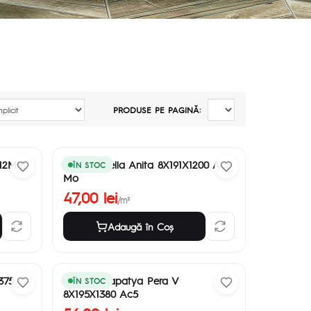
PRODUSE PE PAGINĂ:
 12Mm
Parchet Bella Anita 8X191X1200 Ac3
ÎN STOC
Mo
47,00 lei
/m²
Adaugă în Coş
375
Parchet Papatya Pera V
ÎN STOC
8X195X1380 Ac5