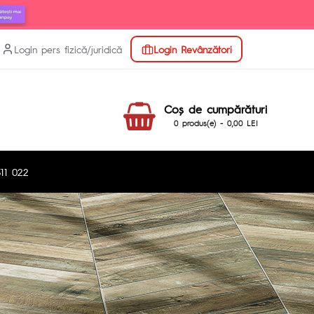
Login pers fizică/juridică
Login Revânzători
Coş de cumpărături
0 produs(e) - 0,00 LEI
11 022