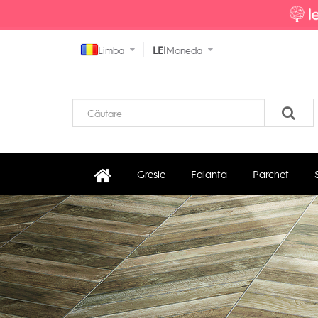
Limba
LEI
Moneda
Gresie
Faianta
Parchet