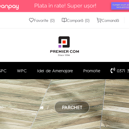
Favorite (0)
Compară (0)
Comandă
SPC
WPC
Idei de Amenajare
Promotie
0371 3
PARCHET