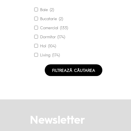
Baie (2)
Bucatarie (2)
Comercial (133)
Dormitor (174)
Hol (104)
Living (174)
FILTREAZĂ CĂUTAREA
Newsletter