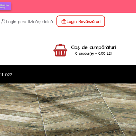
Login pers fizică/juridică
Login Revânzători
Coş de cumpărături
0 produs(e) - 0,00 LEI
11 022