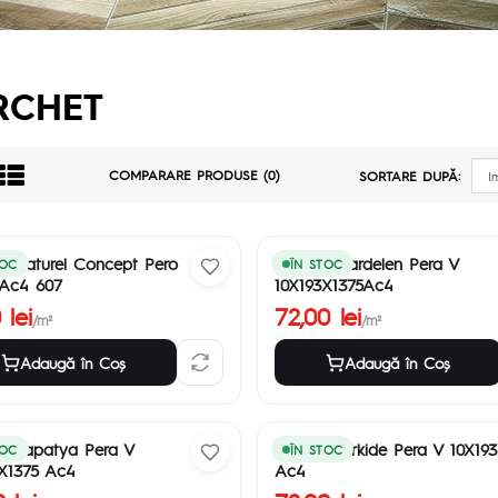
RCHET
COMPARARE PRODUSE (0)
SORTARE DUPĂ:
t Naturel Concept Pero
Parchet Kardelen Pera V
TOC
ÎN STOC
Ac4 607
10X193X1375Ac4
 lei
72,00 lei
/m²
/m²
Adaugă în Coş
Adaugă în Coş
t Papatya Pera V
Parchet Orkide Pera V 10X19
TOC
ÎN STOC
X1375 Ac4
Ac4