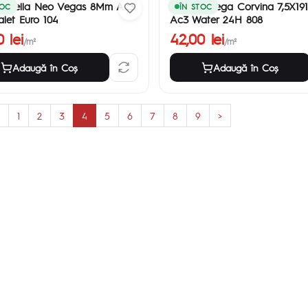
et Bella Neo Vegas 8Mm Ac3
Parchet Vega Corvina 7,5X19
TOC
ÎN STOC
alet Euro 104
Ac3 Water 24H 808
 lei
42,00 lei
/m²
/m²
Adaugă în Coş
Adaugă în Coş
1
2
3
4
5
6
7
8
9
>