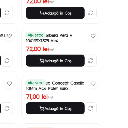
72,00 lei
/m²
Adaugă în Coş
3X1375
Parchet Gerbera Pera V
ÎN STOC
10X193X1375 Ac4
72,00 lei
/m²
Adaugă în Coş
Parchet Neo Concept Casella
ÎN STOC
10Mm Ac4 Palet Euro
71,00 lei
/m²
Adaugă în Coş