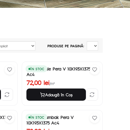
PRODUSE PE PAGINĂ:
Parchet Lale Pera V 10X193X1375
ÎN STOC
Ac4
72,00 lei
/m²
Adaugă în Coş
3X1375
Parchet Zambak Pera V
ÎN STOC
10X193X1375 Ac4