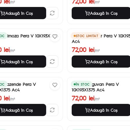
 lei
72,00 lei
/m²
/m²
Adaugă în Coş
Adaugă în Coş
t Mimoza Pera V 10X193X1375
Parchet Pelemir Pera V 10X19
TOC
STOC LIMITAT
Ac4
 lei
72,00 lei
/m²
/m²
Adaugă în Coş
Adaugă în Coş
et Nazende Pera V
Parchet Erguvan Pera V
TOC
ÎN STOC
X1375 Ac4
10X193X1375 Ac4
 lei
72,00 lei
/m²
/m²
Adaugă în Coş
Adaugă în Coş