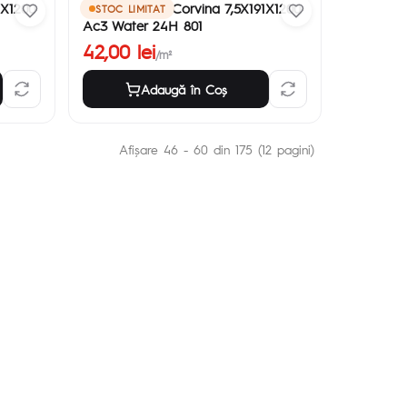
1X1200
Parchet Anita Corvina 7,5X191X1200
STOC LIMITAT
Ac3 Water 24H 801
42,00 lei
/m²
Adaugă în Coş
Afişare 46 - 60 din 175 (12 pagini)