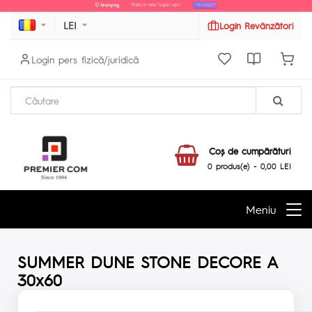
LEI
Login Revânzători
Login pers fizică/juridică
Coş de cumpărături
0 produs(e) - 0,00 LEI
Meniu
SUMMER DUNE STONE DECORE A
30x60