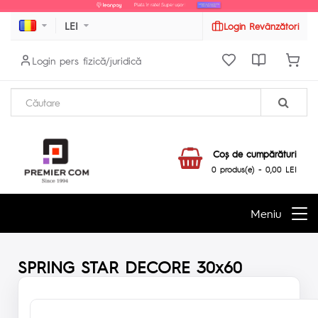
LEI
Login Revânzători
Login pers fizică/juridică
Coş de cumpărături
0 produs(e) - 0,00 LEI
Meniu
SPRING STAR DECORE 30x60