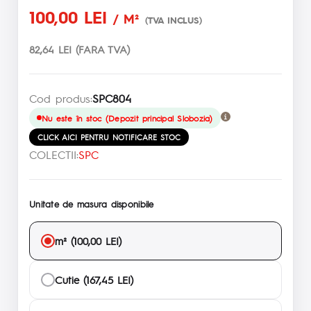
100,00 LEI
/ M²
(TVA INCLUS)
82,64 LEI (FARA TVA)
Cod produs:
SPC804
Nu este în stoc (Depozit principal Slobozia)
CLICK AICI PENTRU NOTIFICARE STOC
COLECTII:
SPC
Unitate de masura disponibile
m² (100,00 LEI)
Cutie (167,45 LEI)