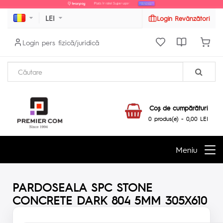
LEI
Login Revânzători
Login pers fizică/juridică
Coş de cumpărături
0 produs(e) - 0,00 LEI
Meniu
PARDOSEALA SPC STONE
CONCRETE DARK 804 5MM 305X610