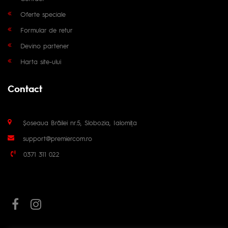
Oferte speciale
Formular de retur
Devino partener
Harta site-ului
Contact
Șoseaua Brăilei nr.5, Slobozia, Ialomița
support@premiercom.ro
0371 311 022