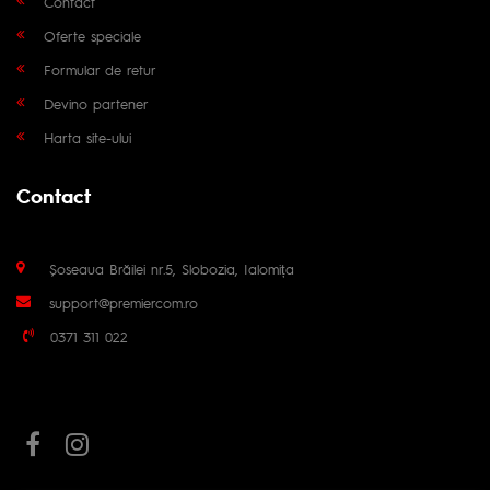
Contact
Oferte speciale
Formular de retur
Devino partener
Harta site-ului
Contact
Șoseaua Brăilei nr.5, Slobozia, Ialomița
support@premiercom.ro
0371 311 022