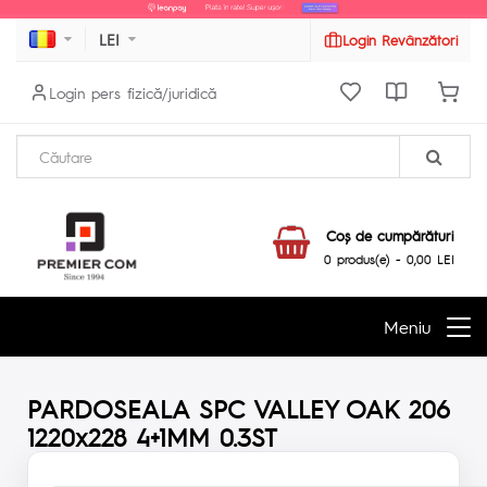
LEI
Login Revânzători
Login pers fizică/juridică
Coş de cumpărături
0 produs(e) - 0,00 LEI
Meniu
PARDOSEALA SPC VALLEY OAK 206
1220x228 4+1MM 0.3ST