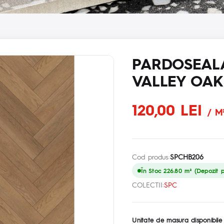
PARDOSEAL
VALLEY OAK 
120,00 LEI
/ M
Cod produs:
SPCHB206
În Stoc 226.80 m² (Depozit pr
COLECTII:
SPC
Unitate de masura disponibile