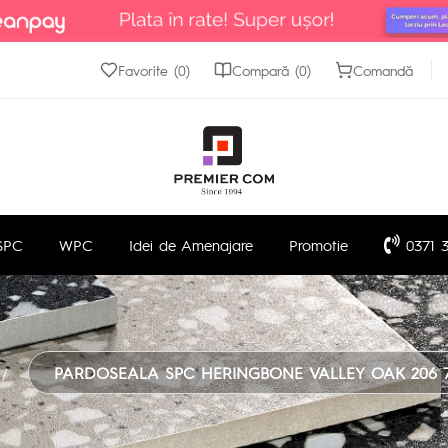
Favorite (0)
Compară (0)
Comandă
SPC
WPC
Idei de Amenajare
Promotie
0371 3
PARDOSEALA SPC HERINGBONE VALLEY OAK 206 7