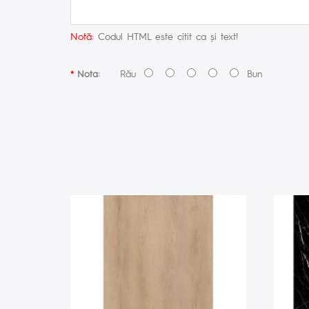
Notă:
Codul HTML este citit ca şi text!
Rău
Bun
Nota: