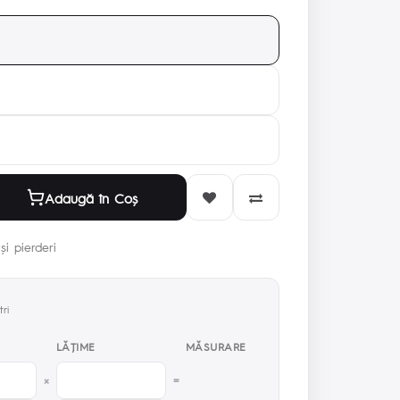
Adaugă în Coş
și pierderi
ri
LĂŢIME
MĂSURARE
×
=