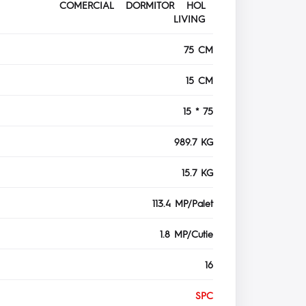
COMERCIAL DORMITOR HOL
LIVING
75 CM
15 CM
15 * 75
989.7 KG
15.7 KG
113.4 MP/Palet
1.8 MP/Cutie
16
SPC