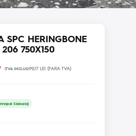
A SPC HERINGBONE
206 750X150
²
99,17 LEI (FARA TVA)
(TVA INCLUS)
incipal Slobozia)