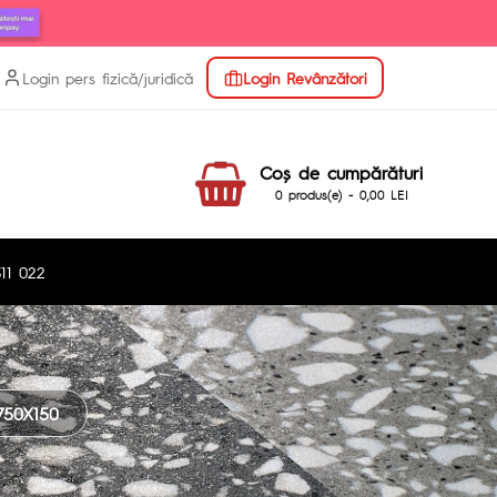
Login pers fizică/juridică
Login Revânzători
Coş de cumpărături
0 produs(e) - 0,00 LEI
11 022
50X150