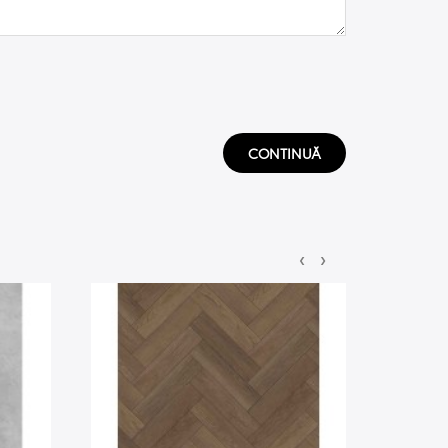
CONTINUĂ
‹
›