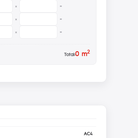
×
=
×
=
×
=
2
0
m
Total:
AC4