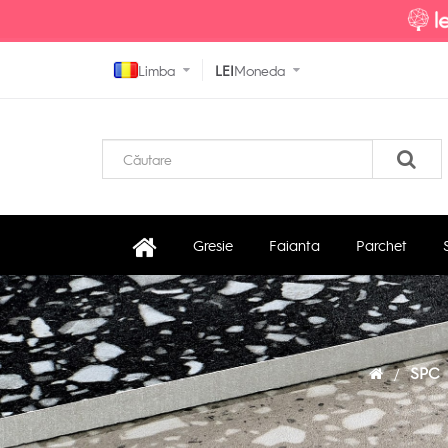
Limba
LEI
Moneda
Gresie
Faianta
Parchet
SPC