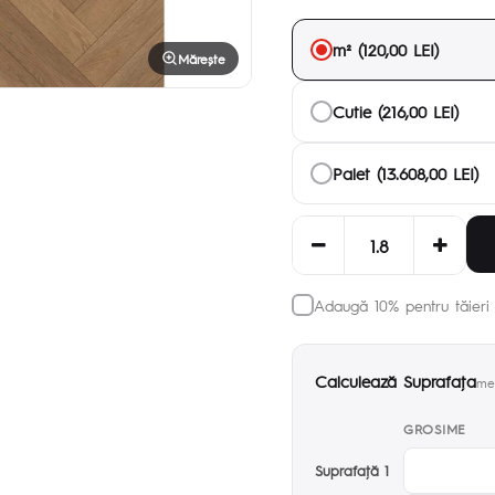
m² (120,00 LEI)
Mărește
Cutie (216,00 LEI)
Palet (13.608,00 LEI)
Adaugă 10% pentru tăieri 
Calculează Suprafaţa
met
GROSIME
Suprafaţă 1