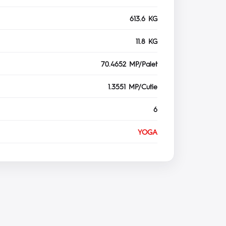
613.6 KG
11.8 KG
70.4652 MP/Palet
1.3551 MP/Cutie
6
YOGA