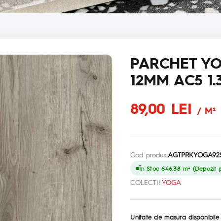
PARCHET Y
12MM AC5 1.
89,00 LEI
/ M²
Cod produs:
AGTPRKYOGA925
În Stoc 646.38 m² (Depozit p
COLECTII:
YOGA
Unitate de masura disponibile