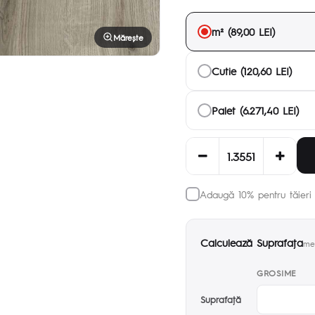
m² (89,00 LEI)
Mărește
Cutie (120,60 LEI)
Palet (6.271,40 LEI)
Adaugă 10% pentru tăieri 
Calculează Suprafaţa
met
GROSIME
Suprafaţă