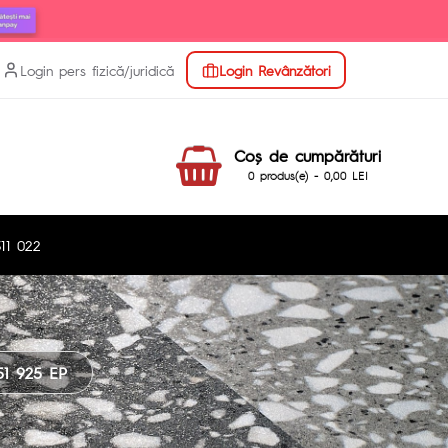
Login pers fizică/juridică
Login Revânzători
Coş de cumpărături
0 produs(e) - 0,00 LEI
11 022
1 925 EP