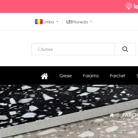
Limba
LEI
Moneda
Gresie
Faianta
Parchet
PARCH