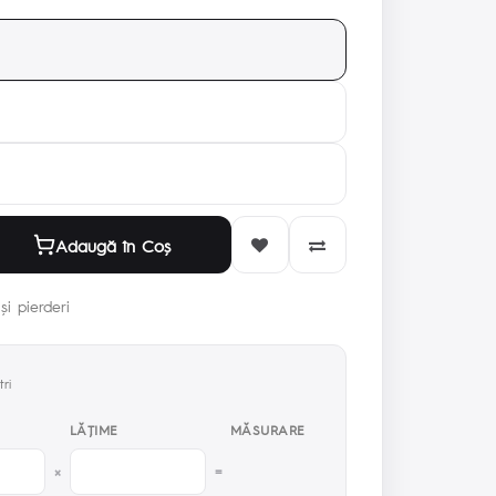
Adaugă în Coş
și pierderi
ri
LĂŢIME
MĂSURARE
×
=