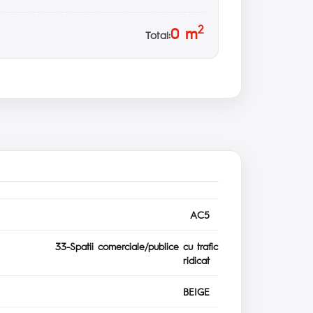
2
0
m
Total:
AC5
33-Spatii comerciale/publice cu trafic
ridicat
BEIGE