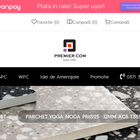
Favorite (0)
Compară (0)
Comandă
SPC
WPC
Idei de Amenajare
Promotie
0371 3
ET
PARCHET YOGA NODA PRK925  12MM AC5 1.355