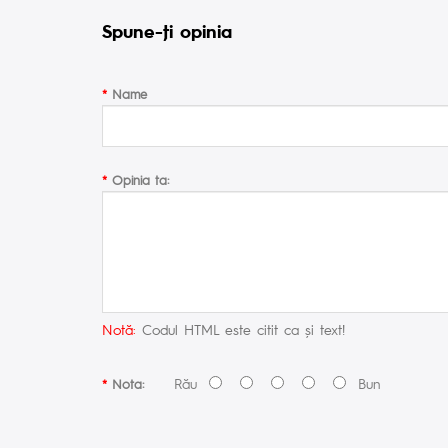
Spune-ţi opinia
Name
Opinia ta:
Notă:
Codul HTML este citit ca şi text!
Rău
Bun
Nota: