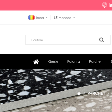
Limba
LEI
Moneda
Gresie
Faianta
Parchet
PARCHET