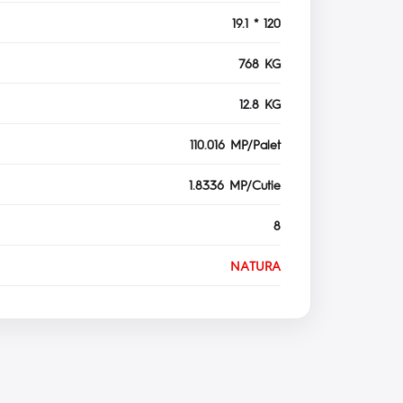
19.1 * 120
768 KG
12.8 KG
110.016 MP/Palet
1.8336 MP/Cutie
8
NATURA