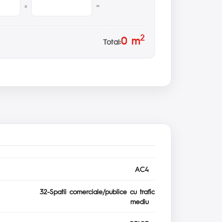
×
=
2
0
m
Total:
AC4
32-Spatii comerciale/publice cu trafic
mediu