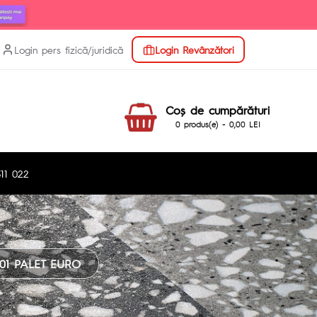
Login pers fizică/juridică
Login Revânzători
Coş de cumpărături
0 produs(e) - 0,00 LEI
11 022
1 PALET EURO