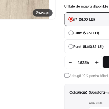
Unitate de masura disponibile
Mărește
m² (51,00 LEI)
Cutie (93,51 LEI)
Palet (5.610,82 LEI)
Adaugă 10% pentru tăieri 
Calculează Suprafaţa
met
GROSIME