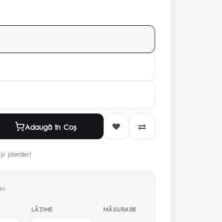
Adaugă în Coş
și pierderi
ri
LĂŢIME
MĂSURARE