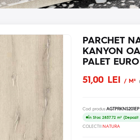
PARCHET NA
KANYON OA
PALET EURO
51,00 LEI
/ M²
Cod produs:
AGTPRKNS201EP
În Stoc 2837.72 m² (Depozit p
COLECTII:
NATURA