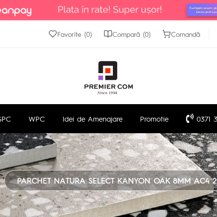
Favorite (0)
Compară (0)
Comandă
SPC
WPC
Idei de Amenajare
Promotie
0371 3
PARCHET NATURA SELECT KANYON OAK 8MM AC4 20