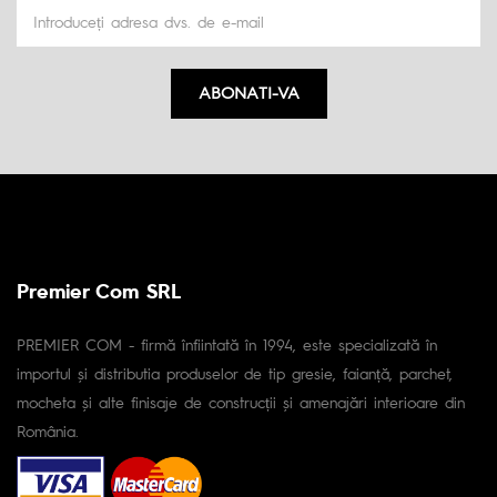
ABONATI-VA
Premier Com SRL
PREMIER COM - firmă înfiintată în 1994, este specializată în
importul și distributia produselor de tip gresie, faianță, parchet,
mocheta și alte finisaje de construcții și amenajări interioare din
România.