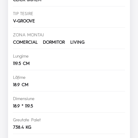
TIP TESIRE
V-GROOVE
ZONA MONTAJ
COMERCIAL DORMITOR LIVING
Lungime
119.5 CM
Lăţime
18.9 CM
Dimensiune
18.9 * 119.5
Greutate Palet
738.4 KG