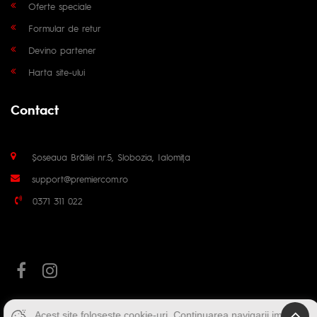
Oferte speciale
Formular de retur
Devino partener
Harta site-ului
Contact
Șoseaua Brăilei nr.5, Slobozia, Ialomița
support@premiercom.ro
0371 311 022
Acest site folosește cookie-uri. Continuarea navigarii implica