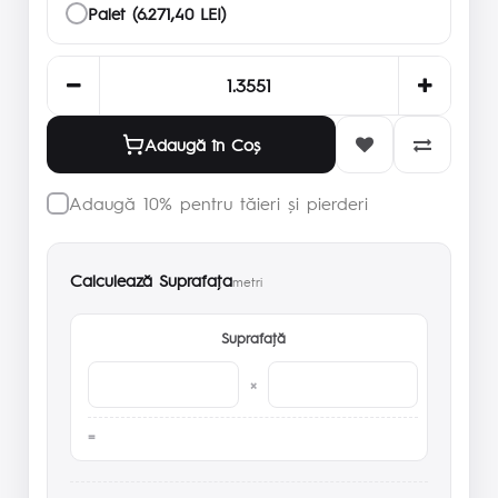
Palet (6.271,40 LEI)
Adaugă în Coş
Adaugă 10% pentru tăieri și pierderi
Calculează Suprafaţa
metri
Suprafaţă
×