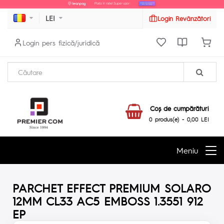
LEI
Login Revânzători
Login pers fizică/juridică
Coş de cumpărături
0 produs(e) - 0,00 LEI
Meniu
PARCHET EFFECT PREMIUM SOLARO
12MM CL33 AC5 EMBOSS 1.3551 912
EP