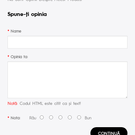
Spune-ţi opinia
Name
Opinia ta:
Notă:
Codul HTML este citit ca şi text!
Rău
Bun
Nota:
CONTINUĂ