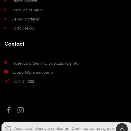
Oferte speciale
Formular de retur
Devino partener
Harta site-ului
Contact
Șoseaua Brăilei nr.5, Slobozia, Ialomița
support@premiercom.ro
0371 311 022
Acest site folosește cookie-uri. Continuarea navigarii implica