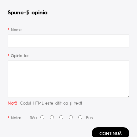
Spune-ţi opinia
Name
Opinia ta:
Notă:
Codul HTML este citit ca şi text!
Rău
Bun
Nota:
CONTINUĂ