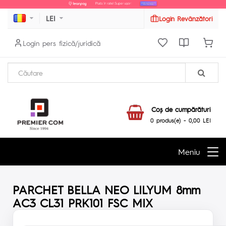
LEI
Login Revânzători
Login pers fizică/juridică
Coş de cumpărături
0 produs(e) - 0,00 LEI
Meniu
PARCHET BELLA NEO LILYUM 8mm
AC3 CL31 PRK101 FSC MIX