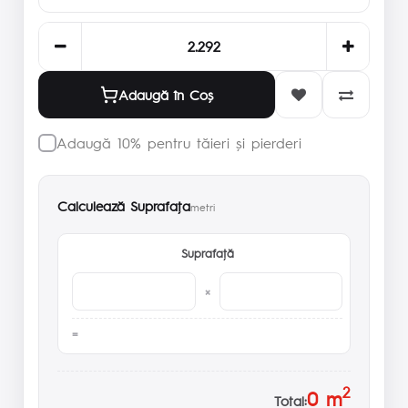
Adaugă în Coş
Adaugă 10% pentru tăieri și pierderi
Calculează Suprafaţa
metri
Suprafaţă
×
2
0
m
Total: