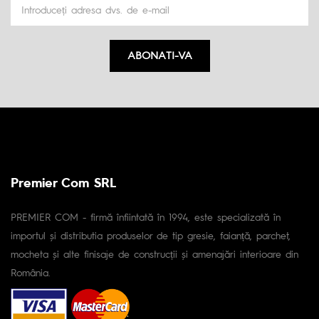
ABONATI-VA
Premier Com SRL
PREMIER COM - firmă înfiintată în 1994, este specializată în
importul și distributia produselor de tip gresie, faianță, parchet,
mocheta și alte finisaje de construcții și amenajări interioare din
România.