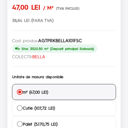
47,00 LEI
/ M²
(TVA INCLUS)
38,84 LEI (FARA TVA)
Cod produs:
AGTPRKBELLA101FSC
În Stoc 3520.50 m² (Depozit principal Slobozia)
COLECTII:
BELLA
Unitate de masura disponibile
m² (47,00 LEI)
Cutie (107,72 LEI)
Palet (5.170,75 LEI)