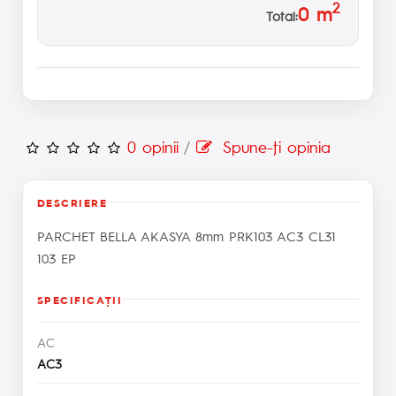
2
0
m
Total:
0 opinii
/
Spune-ţi opinia
DESCRIERE
PARCHET BELLA AKASYA 8mm PRK103 AC3 CL31
103 EP
SPECIFICAŢII
AC
AC3