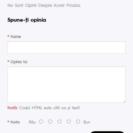
Nu Sunt Opinii Despre Acest Produs.
Spune-ţi opinia
Name
Opinia ta:
Notă:
Codul HTML este citit ca şi text!
Rău
Bun
Nota: