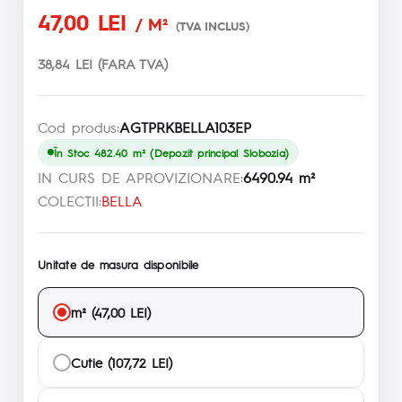
47,00 LEI
/ M²
(TVA INCLUS)
38,84 LEI (FARA TVA)
Cod produs:
AGTPRKBELLA103EP
În Stoc 482.40 m² (Depozit principal Slobozia)
IN CURS DE APROVIZIONARE:
6490.94 m²
COLECTII:
BELLA
Unitate de masura disponibile
m² (47,00 LEI)
Cutie (107,72 LEI)