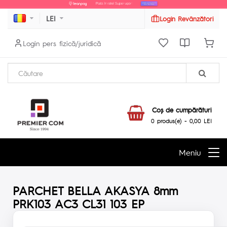
LEI
Login Revânzători
Login pers fizică/juridică
Coş de cumpărături
0 produs(e) - 0,00 LEI
Meniu
PARCHET BELLA AKASYA 8mm
PRK103 AC3 CL31 103 EP