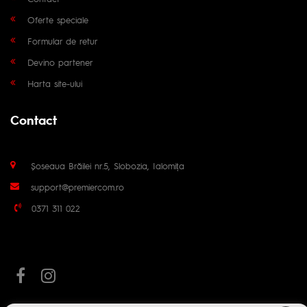
Oferte speciale
Formular de retur
Devino partener
Harta site-ului
Contact
Șoseaua Brăilei nr.5, Slobozia, Ialomița
support@premiercom.ro
0371 311 022