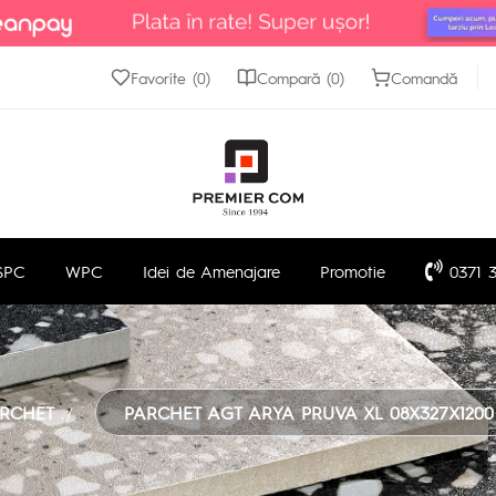
Favorite (0)
Compară (0)
Comandă
SPC
WPC
Idei de Amenajare
Promotie
0371 3
RCHET
PARCHET AGT ARYA PRUVA XL 08X327X1200