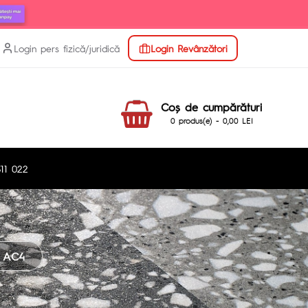
Login pers fizică/juridică
Login Revânzători
Coş de cumpărături
0 produs(e) - 0,00 LEI
11 022
 AC4