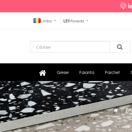
Limba
LEI
Moneda
Gresie
Faianta
Parchet
PA