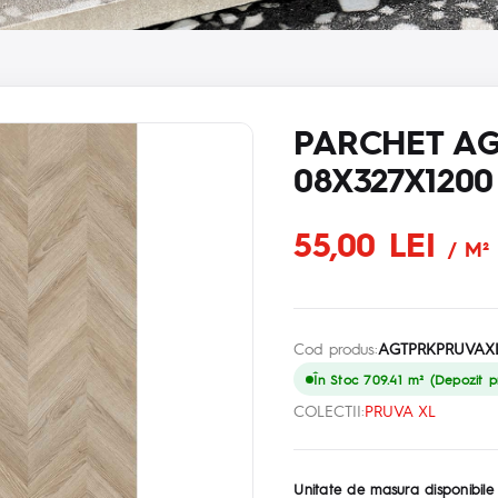
PARCHET AG
08X327X1200
55,00 LEI
/ M²
Cod produs:
AGTPRKPRUVAXL
În Stoc 709.41 m² (Depozit pr
COLECTII:
PRUVA XL
Unitate de masura disponibile