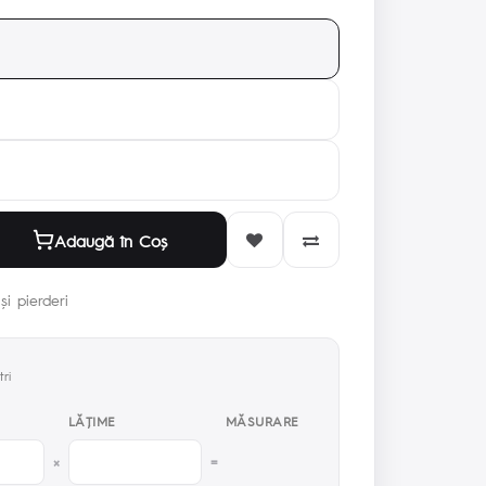
Adaugă în Coş
și pierderi
ri
LĂŢIME
MĂSURARE
×
=