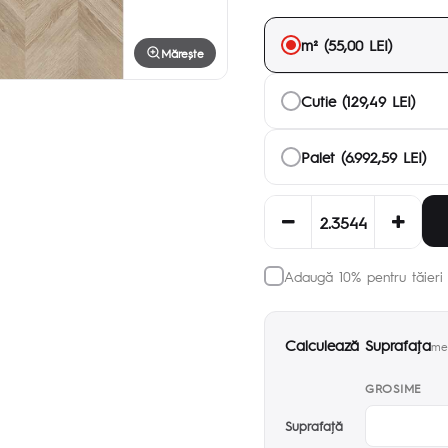
m² (55,00 LEI)
Mărește
Cutie (129,49 LEI)
Palet (6.992,59 LEI)
Adaugă 10% pentru tăieri 
Calculează Suprafaţa
met
GROSIME
Suprafaţă