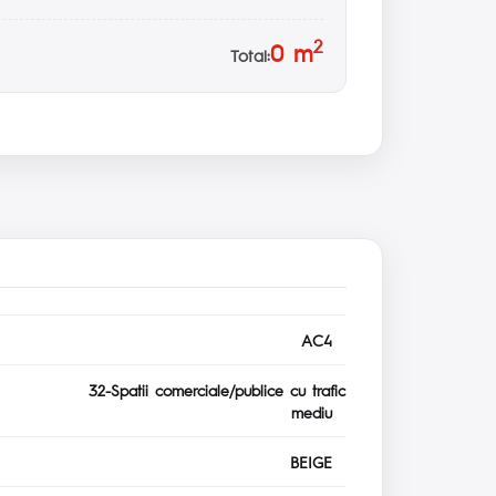
2
0
m
Total:
AC4
32-Spatii comerciale/publice cu trafic
mediu
BEIGE