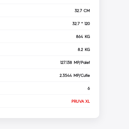
32.7 CM
32.7 * 120
864 KG
8.2 KG
127.138 MP/Palet
2.3544 MP/Cutie
6
PRUVA XL