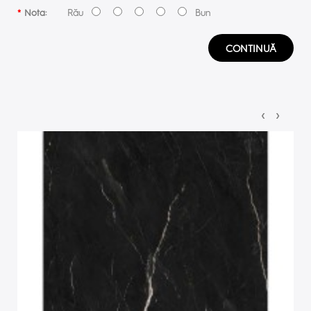
Rău
Bun
Nota:
CONTINUĂ
‹
›