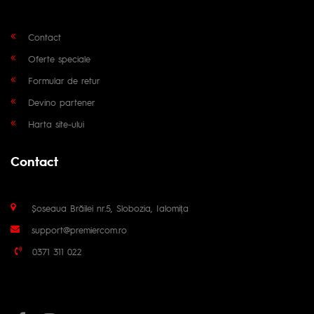
Contact
Oferte speciale
Formular de retur
Devino partener
Harta site-ului
Contact
Șoseaua Brăilei nr.5, Slobozia, Ialomița
support@premiercom.ro
0371 311 022