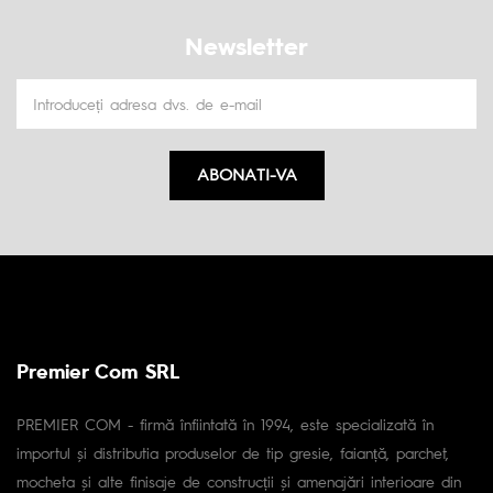
Newsletter
ABONATI-VA
Premier Com SRL
PREMIER COM - firmă înfiintată în 1994, este specializată în
importul și distributia produselor de tip gresie, faianță, parchet,
mocheta și alte finisaje de construcții și amenajări interioare din