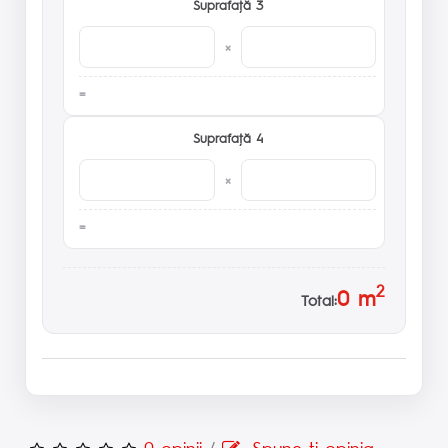
Suprafaţă 3
×
Suprafaţă 4
×
2
0
m
Total:
0 opinii
/
Spune-ţi opinia