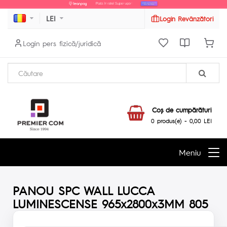
LEI
Login Revânzători
Login pers fizică/juridică
Coş de cumpărături
0 produs(e) - 0,00 LEI
Meniu
PANOU SPC WALL LUCCA
LUMINESCENSE 965x2800x3MM 805