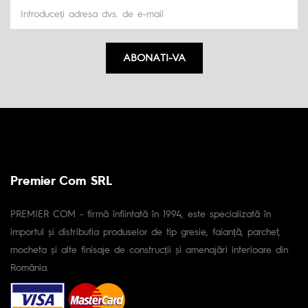
ABONATI-VA
Premier Com SRL
PREMIER COM - firmă înfiintată în 1994, este specializată în
importul și distributia produselor de tip gresie, faianță, parchet,
mocheta și alte finisaje de construcții și amenajări interioare din
România.