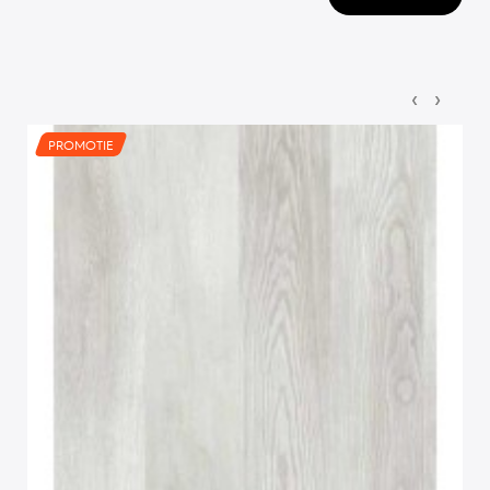
‹
›
PROMOTIE