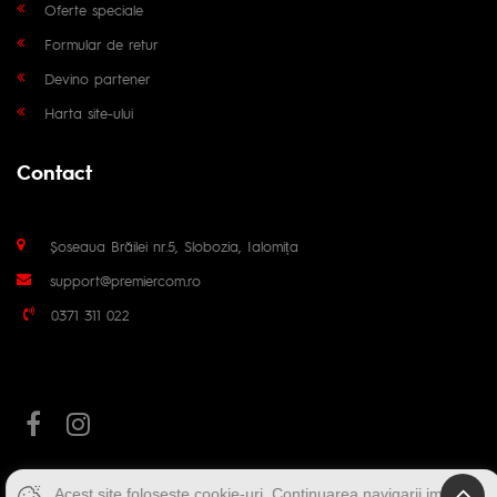
Oferte speciale
Formular de retur
Devino partener
Harta site-ului
Contact
Șoseaua Brăilei nr.5, Slobozia, Ialomița
support@premiercom.ro
0371 311 022
Acest site folosește cookie-uri. Continuarea navigarii implica