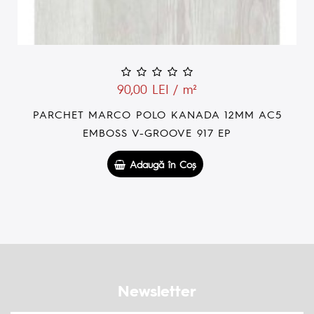
/ m²
89,00 LEI /
KANADA 12MM AC5
PARCHET MARCO POLO S
VE 917 EP
EMBOSS 916
 Coş
Adaugă în 
Newsletter