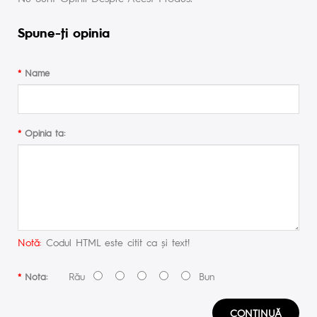
Spune-ţi opinia
Name
Opinia ta:
Notă:
Codul HTML este citit ca şi text!
Rău
Bun
Nota:
CONTINUĂ