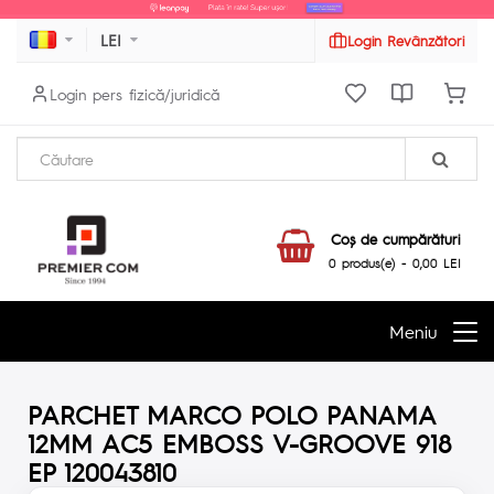
LEI
Login Revânzători
Login pers fizică/juridică
Coş de cumpărături
0 produs(e) - 0,00 LEI
Meniu
PARCHET MARCO POLO PANAMA
12MM AC5 EMBOSS V-GROOVE 918
EP 120043810