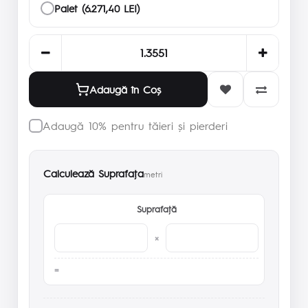
Palet (6.271,40 LEI)
Adaugă în Coş
Adaugă 10% pentru tăieri și pierderi
Calculează Suprafaţa
metri
Suprafaţă
×