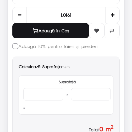
Adaugă în Coş
Adaugă 10% pentru tăieri și pierderi
Calculează Suprafaţa
metri
Suprafaţă
×
2
0
m
Total: