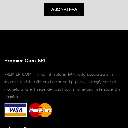
ABONATI-VA
Premier Com SRL
PREMIER COM - firmă înfiintată în 1994, este specializată în
importul și distributia produselor de tip gresie, faianță, parchet,
mocheta și alte finisaje de construcții și amenajări interioare din
România.