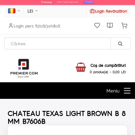
LEI
Login Revânzători
Login pers fizică/juridică
Coş de cumpărături
0 produs(e) - 0,00 LEI
Meniu
CHATEAU TEXAS LIGHT BROWN B 8
MM B7606B