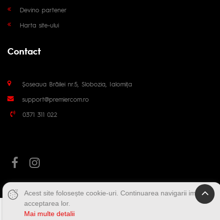
Devino partener
Harta site-ului
Contact
Șoseaua Brăilei nr.5, Slobozia, Ialomița
support@premiercom.ro
0371 311 022
Acest site folosește cookie-uri. Continuarea navigarii implica
acceptarea lor.
Mai multe detalii