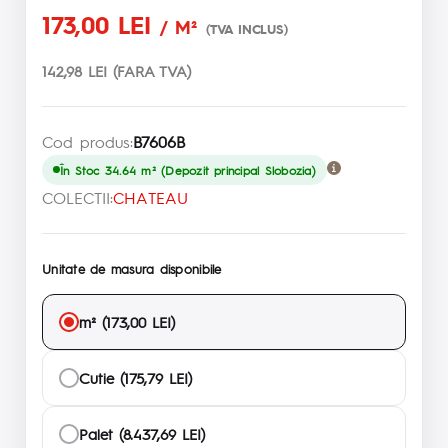
173,00 LEI
/ M²
(TVA INCLUS)
142,98 LEI (FARA TVA)
Cod produs:
B7606B
În Stoc 34.64 m² (Depozit principal Slobozia)
COLECTII:
CHATEAU
Unitate de masura disponibile
m² (173,00 LEI)
Cutie (175,79 LEI)
Palet (8.437,69 LEI)