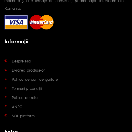
mocheta și alte finisaje de construcții și amenajări interioare din
România.
Informaţii
Despre Noi
Livrarea produselor
Politica de confidențialitate
Termeni și condiții
Politica de retur
ANPC
SOL platform
Extra