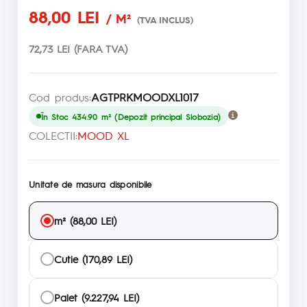
88,00 LEI
/ M²
(TVA INCLUS)
72,73 LEI (FARA TVA)
Cod produs:
AGTPRKMOODXL1017
În Stoc 434.90 m² (Depozit principal Slobozia)
COLECTII:
MOOD XL
Unitate de masura disponibile
m² (88,00 LEI)
Cutie (170,89 LEI)
Palet (9.227,94 LEI)