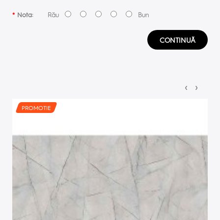
Rău
Bun
Nota:
CONTINUĂ
‹
›
PROMOTIE