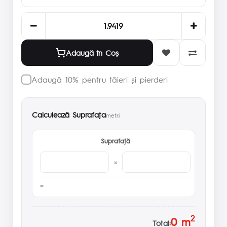
Adaugă în Coş
Adaugă 10% pentru tăieri și pierderi
Calculează Suprafaţa
metri
Suprafaţă
×
2
0
m
Total: