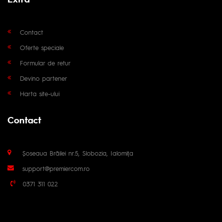
Contact
Oferte speciale
Formular de retur
Devino partener
Harta site-ului
Contact
Șoseaua Brăilei nr.5, Slobozia, Ialomița
support@premiercom.ro
0371 311 022