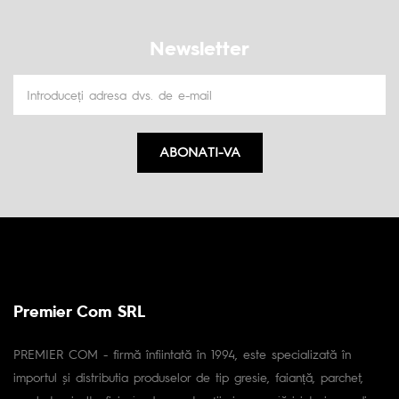
Newsletter
ABONATI-VA
Premier Com SRL
PREMIER COM - firmă înfiintată în 1994, este specializată în
importul și distributia produselor de tip gresie, faianță, parchet,