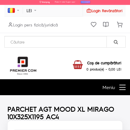
LEI
Login Revânzători
Login pers fizică/juridică
Coş de cumpărături
0 produs(e) - 0,00 LEI
Meniu
PARCHET AGT MOOD XL MIRAGO
10X325X1195 AC4