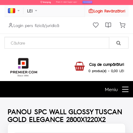
LEI
Login Revânzători
Login pers fizică/juridică
Coş de cumpărături
0 produs(e) - 0,00 LEI
Meniu
PANOU SPC WALL GLOSSY TUSCAN
GOLD ELEGANCE 2800X1220X2