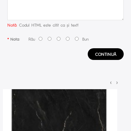
Notă:
Codul HTML este citit ca şi text!
Rău
Bun
Nota:
CONTINUĂ
‹
›