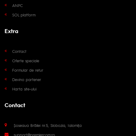
ANPC
SOL platform
Extra
Contact
Oferte speciale
Formular de retur
Devino partener
Harta site-ului
Contact
Șoseaua Brăilei nr.5, Slobozia, Ialomița
support@premiercom.ro