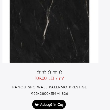
109,00 LEI / m²
PANOU SPC WALL ROMA IMPERIALE
965x2800x3MM 821
Adaugă în Coş