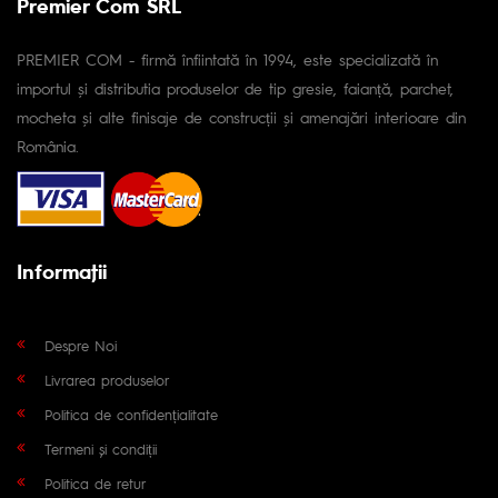
Premier Com SRL
PREMIER COM - firmă înfiintată în 1994, este specializată în
importul și distributia produselor de tip gresie, faianță, parchet,
mocheta și alte finisaje de construcții și amenajări interioare din
România.
Informaţii
Despre Noi
Livrarea produselor
Politica de confidențialitate
Termeni și condiții
Politica de retur