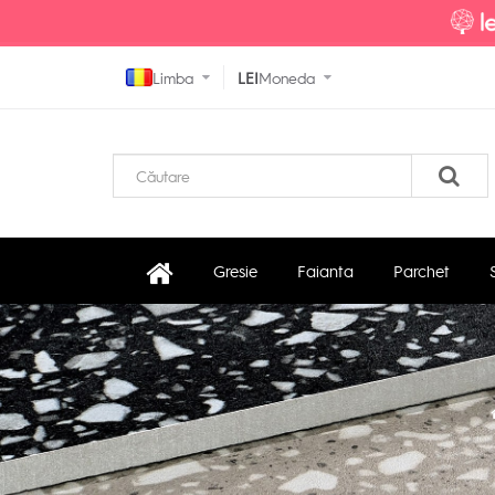
Limba
LEI
Moneda
Gresie
Faianta
Parchet