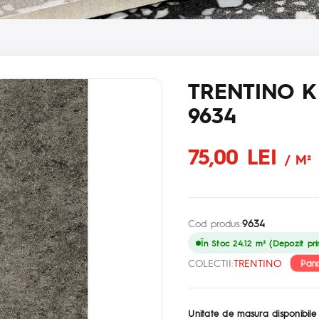
TRENTINO K
9634
75,00 LEI
/ M²
Cod produs:
9634
În Stoc 24.12 m² (Depozit pri
Pano
COLECTII:
TRENTINO
Unitate de masura disponibile