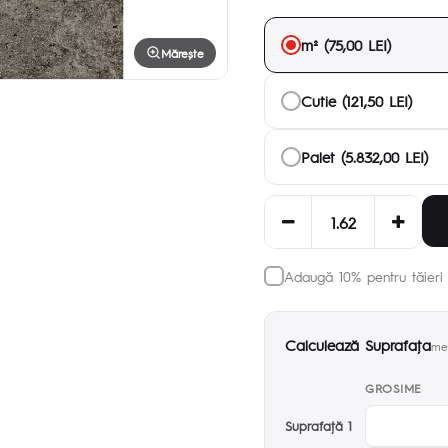
m² (75,00 LEI)
Mărește
Cutie (121,50 LEI)
Palet (5.832,00 LEI)
Adaugă 10% pentru tăieri 
Calculează Suprafaţa
met
GROSIME
Suprafaţă 1