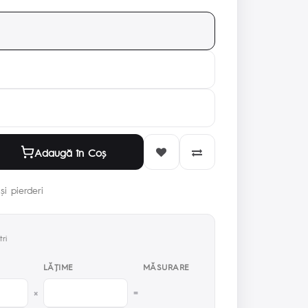
Adaugă în Coş
și pierderi
ri
LĂŢIME
MĂSURARE
×
=