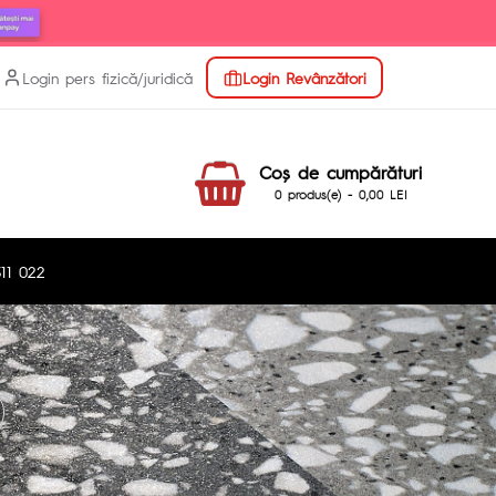
Login pers fizică/juridică
Login Revânzători
Coş de cumpărături
0 produs(e) - 0,00 LEI
11 022