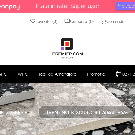
Favorite (0)
Compară (0)
Comandă
SPC
WPC
Idei de Amenajare
Promotie
0371 3
GRESIE
TRENTINO K SCURO R11 30x60 9634