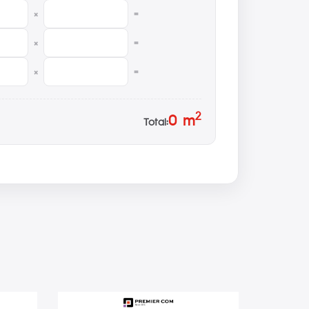
×
=
×
=
×
=
2
0
m
Total: