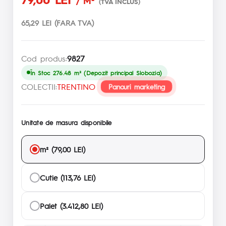
/ M²
(TVA INCLUS)
65,29 LEI (FARA TVA)
Cod produs:
9827
În Stoc 276.48 m² (Depozit principal Slobozia)
COLECTII:
TRENTINO
Panouri marketing
Unitate de masura disponibile
m² (79,00 LEI)
Cutie (113,76 LEI)
Palet (3.412,80 LEI)