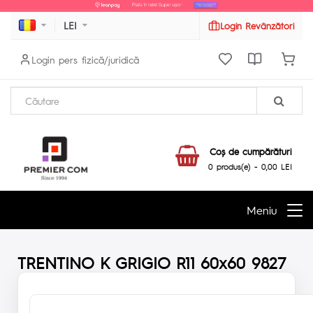
LEI
Login Revânzători
Login pers fizică/juridică
Coş de cumpărături
0 produs(e) - 0,00 LEI
Meniu
TRENTINO K GRIGIO R11 60x60 9827