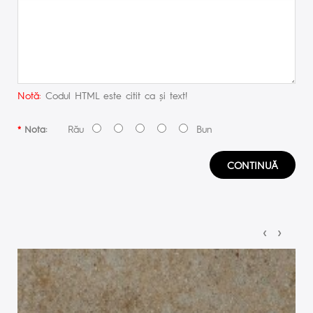
Notă:
Codul HTML este citit ca şi text!
Rău
Bun
Nota:
CONTINUĂ
‹
›