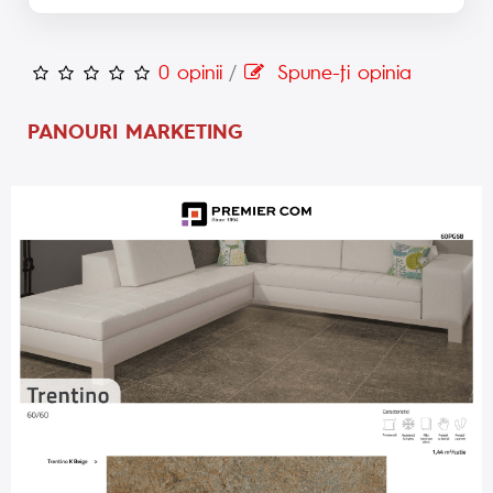
0 opinii
/
Spune-ţi opinia
PANOURI MARKETING