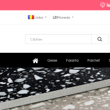
Limba
LEI
Moneda
Gresie
Faianta
Parchet