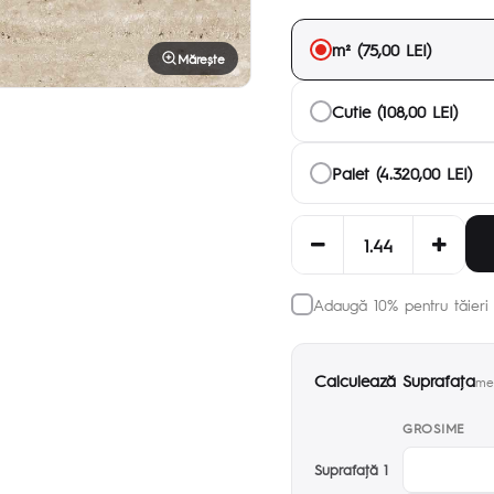
m² (75,00 LEI)
Mărește
Cutie (108,00 LEI)
Palet (4.320,00 LEI)
Adaugă 10% pentru tăieri 
Calculează Suprafaţa
met
GROSIME
Suprafaţă 1