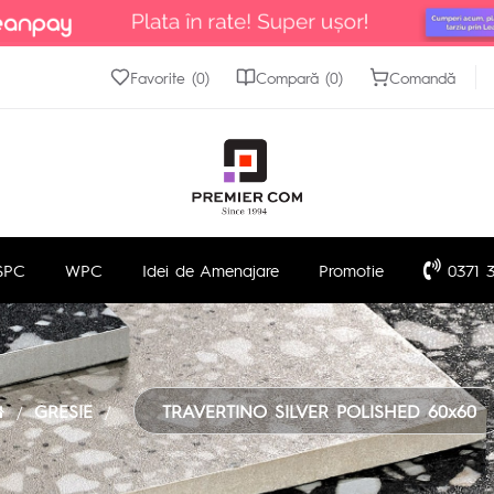
Favorite (0)
Compară (0)
Comandă
SPC
WPC
Idei de Amenajare
Promotie
0371 3
GRESIE
TRAVERTINO SILVER POLISHED 60x60