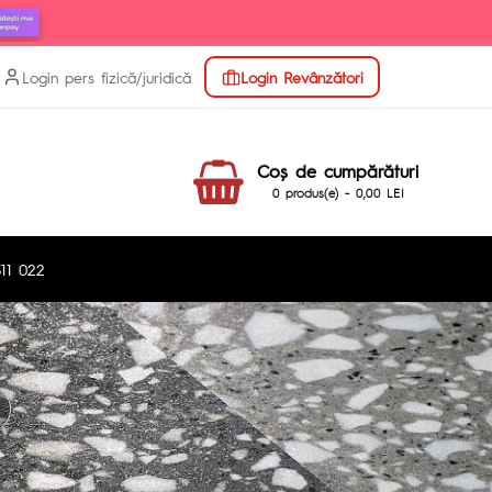
Login pers fizică/juridică
Login Revânzători
Coş de cumpărături
0 produs(e) - 0,00 LEI
11 022