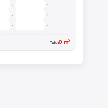
×
=
×
=
×
=
2
0
m
Total: