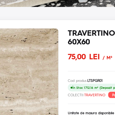
TRAVERTINO
60X60
75,00 LEI
/ M²
Cod produs:
LTSPGR01
În Stoc 1712.16 m² (Depozit p
P
COLECTII:
TRAVERTINO
Unitate de masura disponibile