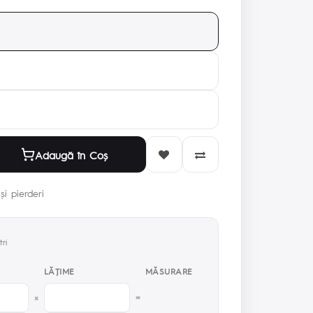
Adaugă în Coş
și pierderi
ri
LĂŢIME
MĂSURARE
×
=