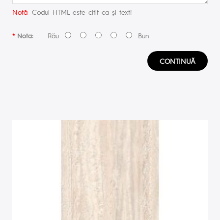
Notă:
Codul HTML este citit ca şi text!
Rău
Bun
Nota:
CONTINUĂ