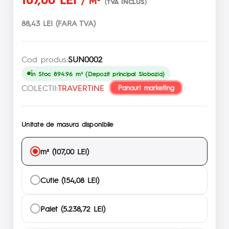
/ M²
(TVA INCLUS)
88,43 LEI (FARA TVA)
Cod produs:
SUN0002
În Stoc 894.96 m² (Depozit principal Slobozia)
COLECTII:
TRAVERTINE
Panouri marketing
Unitate de masura disponibile
m² (107,00 LEI)
Cutie (154,08 LEI)
Palet (5.238,72 LEI)