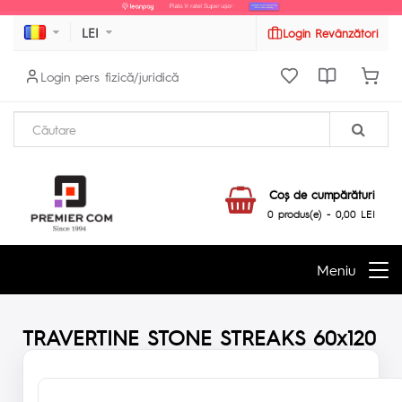
LEI
Login Revânzători
Login pers fizică/juridică
Coş de cumpărături
0 produs(e) - 0,00 LEI
Meniu
TRAVERTINE STONE STREAKS 60x120