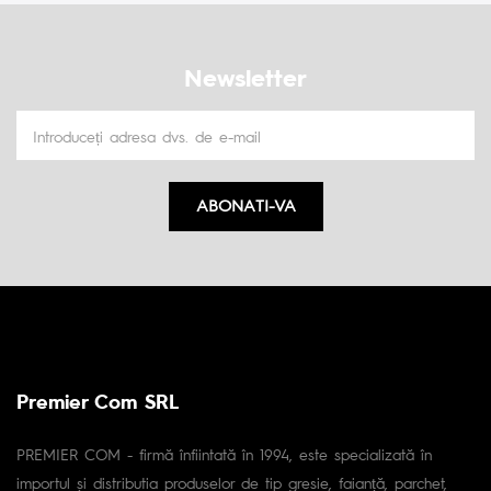
Newsletter
ABONATI-VA
Premier Com SRL
PREMIER COM - firmă înfiintată în 1994, este specializată în
importul și distributia produselor de tip gresie, faianță, parchet,