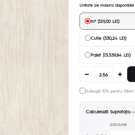
Unitate de masura disponibile
m² (129,00 LEI)
Cutie (330,24 LEI)
Palet (13.539,84 LEI)
Adaugă 10% pentru tăieri 
Calculează Suprafaţa
met
GROSIME