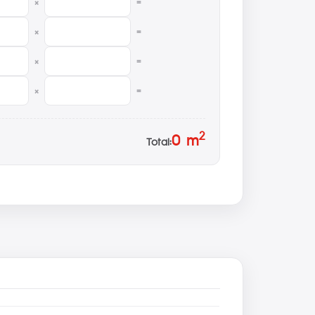
×
=
×
=
×
=
×
=
2
0
m
Total: