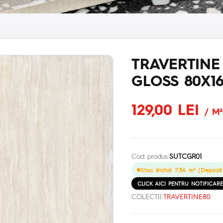
TRAVERTINE
GLOSS 80X1
129,00 LEI
/ M²
Cod produs:
SUTCGR01
Stoc limitat 7.36 m² (Depozit
CLICK AICI PENTRU NOTIFICAR
COLECTII:
TRAVERTINE80