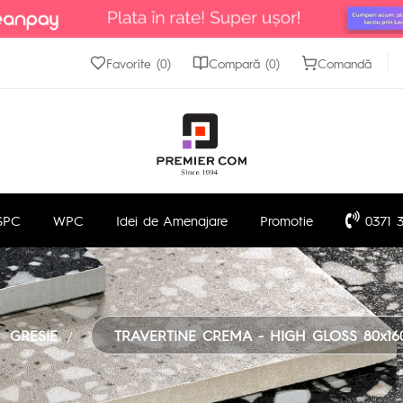
Favorite (0)
Compară (0)
Comandă
SPC
WPC
Idei de Amenajare
Promotie
0371 3
GRESIE
TRAVERTINE CREMA - HIGH GLOSS 80x16