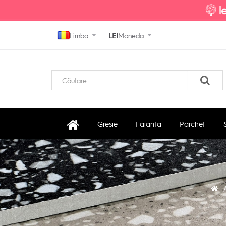
Limba
LEI
Moneda
Gresie
Faianta
Parchet