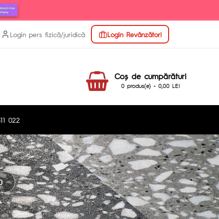
Login pers fizică/juridică
Login Revânzători
Coş de cumpărături
0 produs(e) - 0,00 LEI
11 022
0