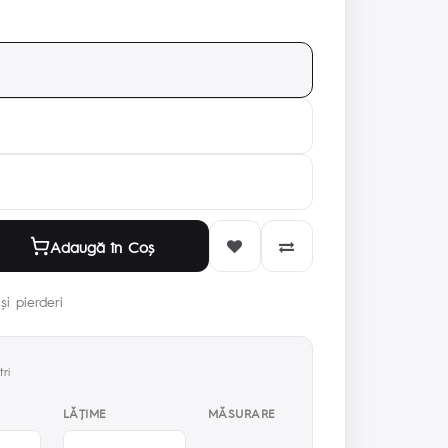
Adaugă în Coş
și pierderi
ri
LĂŢIME
MĂSURARE