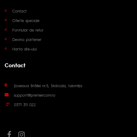
Contact
Oferte speciale
Formular de retur
Devino partener
Harta site-ului
Contact
Șoseaua Brăilei nr.5, Slobozia, Ialomița
support@premiercom.ro
0371 311 022