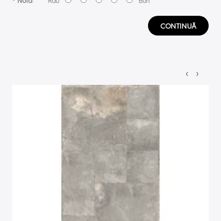
Nota:
CONTINUĂ
‹
›