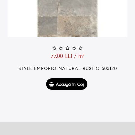
/ m²
77,00 LEI /
L RUSTIC 60x120
EMPORIO SMOKE RUS
 Coş
Adaugă în 