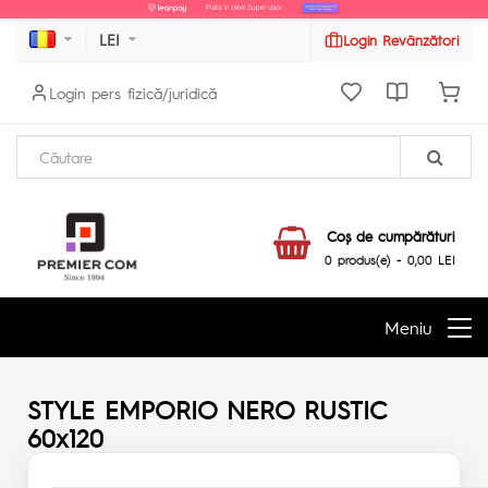
LEI
Login Revânzători
Login pers fizică/juridică
Coş de cumpărături
0 produs(e) - 0,00 LEI
Meniu
STYLE EMPORIO NERO RUSTIC
60x120