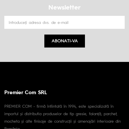
Newsletter
ABONATI-VA
Premier Com SRL
PREMIER COM - firmă înfiintată în 1994, este specializată în
importul și distributia produselor de tip gresie, faianță, parchet,
mocheta și alte finisaje de construcții și amenajări interioare din
România.