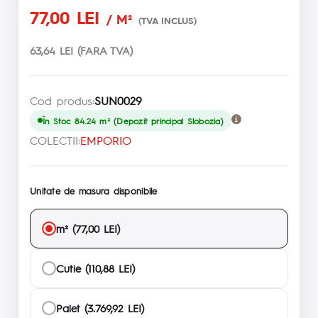
77,00 LEI
/ M²
(TVA INCLUS)
63,64 LEI (FARA TVA)
Cod produs:
SUN0029
În Stoc 84.24 m² (Depozit principal Slobozia)
COLECTII:
EMPORIO
Unitate de masura disponibile
m² (77,00 LEI)
Cutie (110,88 LEI)
Palet (3.769,92 LEI)