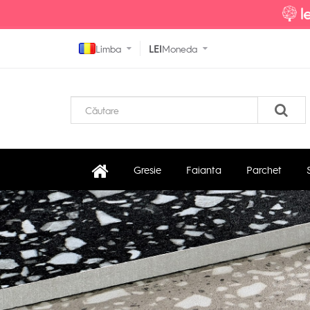
Limba
LEI
Moneda
Gresie
Faianta
Parchet