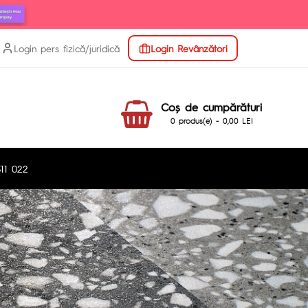
Login pers fizică/juridică
Login Revânzători
Coş de cumpărături
0 produs(e) - 0,00 LEI
11 022