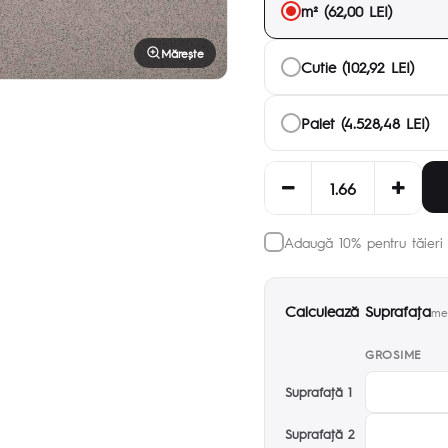
m² (62,00 LEI)
Mărește
Cutie (102,92 LEI)
Palet (4.528,48 LEI)
Adaugă 10% pentru tăieri 
Calculează Suprafaţa
met
GROSIME
Suprafaţă 1
Suprafaţă 2