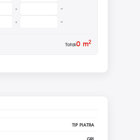
×
=
×
=
2
0
m
Total:
TIP PIATRA
GRI