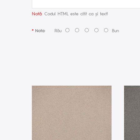
Notă:
Codul HTML este citit ca şi text!
Rău
Bun
Nota: