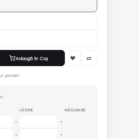
Adaugă în Coş
și pierderi
ri
LĂŢIME
MĂSURARE
×
=
×
=