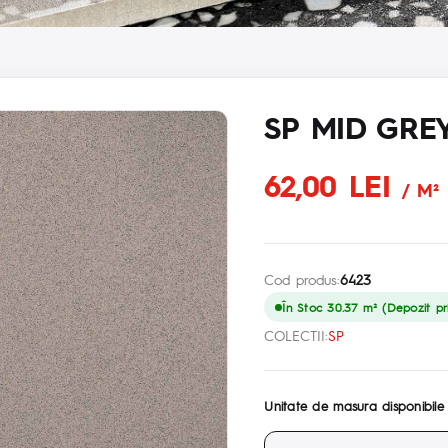
SP MID GREY
62,00 LEI
/ M²
Cod produs:
6423
În Stoc 30.37 m² (Depozit pri
COLECTII:
SP
Unitate de masura disponibile