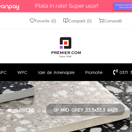
Favorite (0)
Compară (0)
Comandă
SPC
WPC
Idei de Amenajare
Promotie
0371 3
GRESIE
SP MID GREY 33.3x33.3 6423