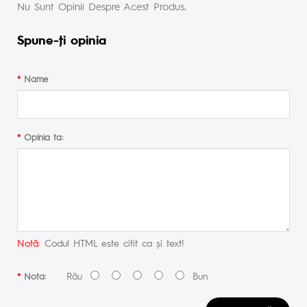
Nu Sunt Opinii Despre Acest Produs.
Spune-ţi opinia
Name
Opinia ta:
Notă:
Codul HTML este citit ca şi text!
Rău
Bun
Nota: