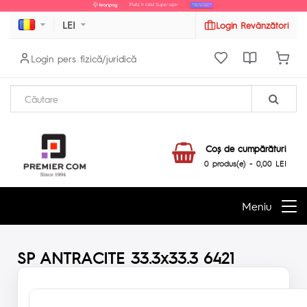
LEI
Login Revânzători
Login pers fizică/juridică
Coş de cumpărături
0 produs(e) - 0,00 LEI
Meniu
SP ANTRACITE 33.3x33.3 6421