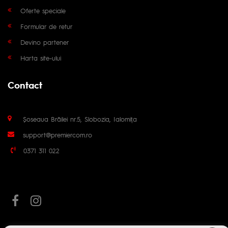
Oferte speciale
Formular de retur
Devino partener
Harta site-ului
Contact
Șoseaua Brăilei nr.5, Slobozia, Ialomița
support@premiercom.ro
0371 311 022