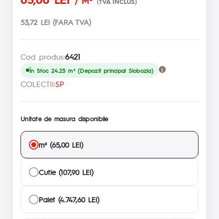
/ M²
(TVA INCLUS)
53,72 LEI (FARA TVA)
Cod produs:
6421
În Stoc 24.25 m² (Depozit principal Slobozia)
COLECTII:
SP
Unitate de masura disponibile
m² (65,00 LEI)
Cutie (107,90 LEI)
Palet (4.747,60 LEI)