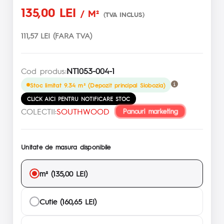
135,00 LEI
/ M²
(TVA INCLUS)
111,57 LEI (FARA TVA)
Cod produs:
NT1053-004-1
Stoc limitat 9.34 m² (Depozit principal Slobozia)
CLICK AICI PENTRU NOTIFICARE STOC
COLECTII:
SOUTHWOOD
Panouri marketing
Unitate de masura disponibile
m² (135,00 LEI)
Cutie (160,65 LEI)