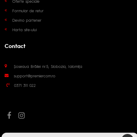
Oferte speciale
Formular de retur
Devino partener
Harta site-ului
Contact
Șoseaua Brăilei nr.5, Slobozia, Ialomița
support@premiercom.ro
0371 311 022