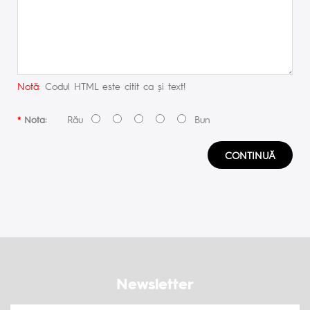
Notă:
Codul HTML este citit ca şi text!
Rău
Bun
Nota:
CONTINUĂ
Newsletter