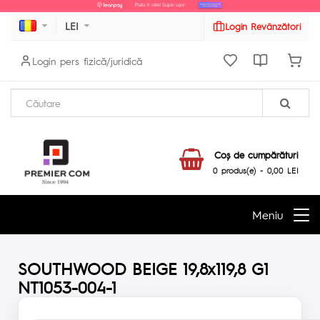
LEI
Login Revânzători
Login pers fizică/juridică
Coş de cumpărături
0 produs(e) - 0,00 LEI
Meniu
SOUTHWOOD BEIGE 19,8x119,8 G1
NT1053-004-1