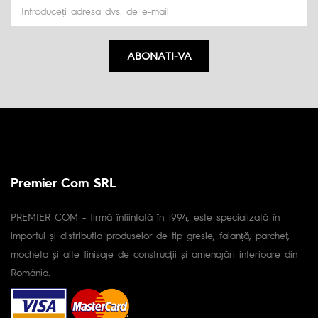
ABONATI-VA
Premier Com SRL
PREMIER COM - firmă înfiintată în 1994, este specializată în
importul și distributia produselor de tip gresie, faianță, parchet,
mocheta și alte finisaje de construcții și amenajări interioare din
România.