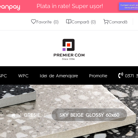
Favorite (0)
Compară (0)
Comandă
SPC
WPC
Idei de Amenajare
Promotie
0371 3
GRESIE
SKY BEIGE GLOSSY 60x60