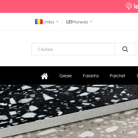
Limba
LEI
Moneda
Gresie
Faianta
Parchet