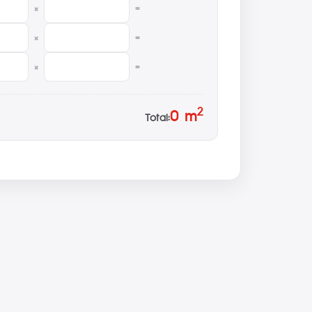
×
=
×
=
×
=
2
0
m
Total: