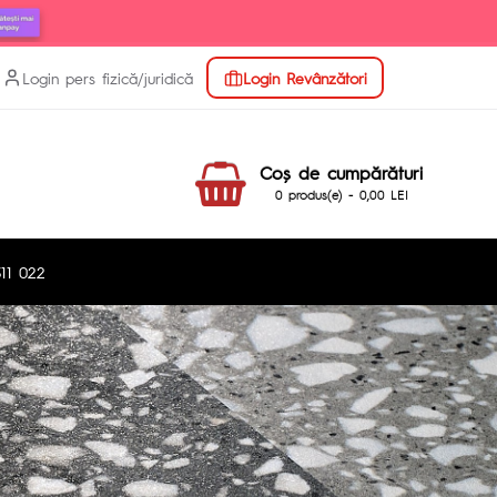
Login pers fizică/juridică
Login Revânzători
Coş de cumpărături
0 produs(e) - 0,00 LEI
11 022