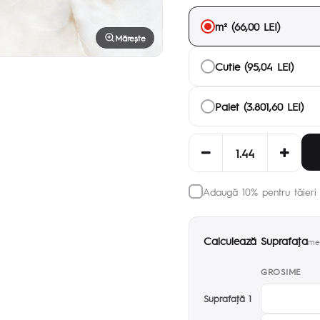
m² (66,00 LEI)
Mărește
Cutie (95,04 LEI)
Palet (3.801,60 LEI)
Adaugă 10% pentru tăieri 
Calculează Suprafaţa
met
GROSIME
Suprafaţă 1