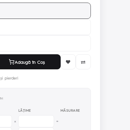
Adaugă în Coş
și pierderi
ri
LĂŢIME
MĂSURARE
×
=