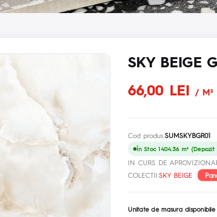
SKY BEIGE 
66,00 LEI
/ M²
Cod produs:
SUMSKYBGR01
În Stoc 1404.36 m² (Depozit p
IN CURS DE APROVIZIONA
Pan
COLECTII:
SKY BEIGE
Unitate de masura disponibile