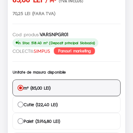
/ M²
(TVA INCLUS)
70,25 LEI (FARA TVA)
Cod produs:
VARSNPGR01
În Stoc 518.40 m² (Depozit principal Slobozia)
COLECTII:
SIMPUS
Panouri marketing
Unitate de masura disponibile
m² (85,00 LEI)
Cutie (122,40 LEI)
Palet (3.916,80 LEI)