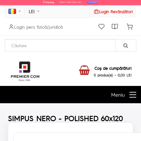
LEI
Login Revânzători
Login pers fizică/juridică
Coş de cumpărături
0 produs(e) - 0,00 LEI
Meniu
SIMPUS NERO - POLISHED 60x120