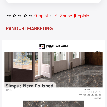
0 opinii
/
Spune-ţi opinia
PANOURI MARKETING