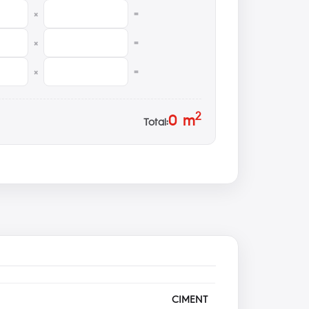
×
=
×
=
×
=
2
0
m
Total:
CIMENT