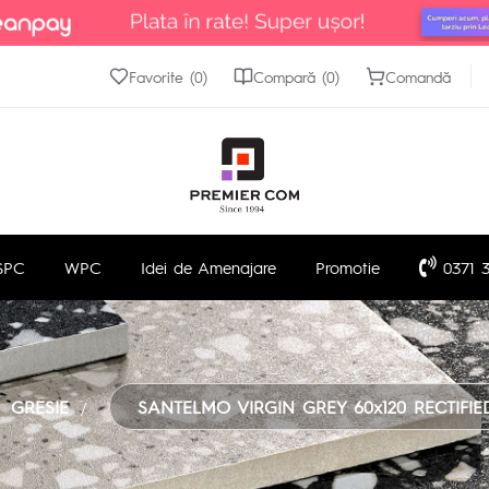
Favorite (0)
Compară (0)
Comandă
SPC
WPC
Idei de Amenajare
Promotie
0371 3
GRESIE
SANTELMO VIRGIN GREY 60x120 RECTIFIE