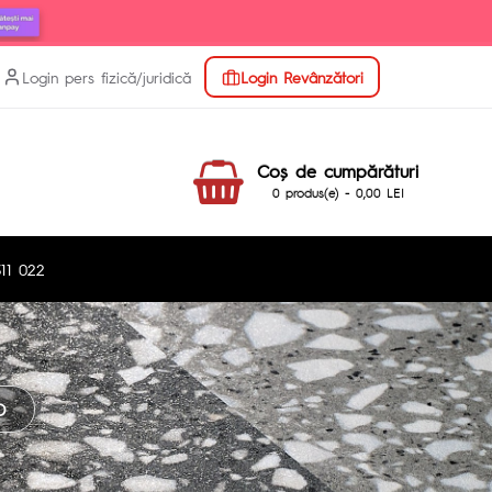
Login pers fizică/juridică
Login Revânzători
Coş de cumpărături
0 produs(e) - 0,00 LEI
11 022
D