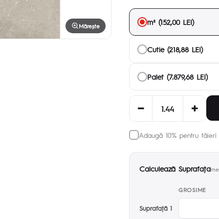
m² (152,00 LEI)
Mărește
Cutie (218,88 LEI)
Palet (7.879,68 LEI)
Adaugă 10% pentru tăieri 
Calculează Suprafaţa
met
GROSIME
Suprafaţă 1