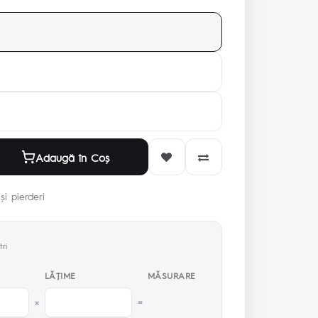
Adaugă în Coş
și pierderi
ri
LĂŢIME
MĂSURARE
×
=