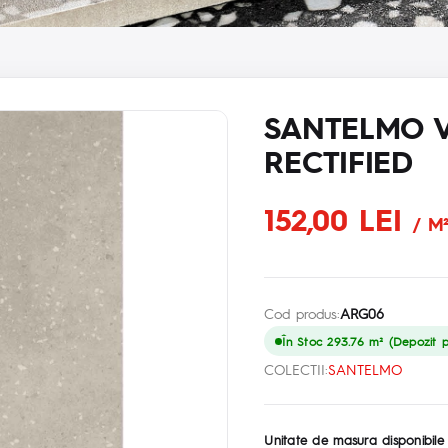
SANTELMO V
RECTIFIED
152,00 LEI
/ M
Cod produs:
ARG06
În Stoc 293.76 m² (Depozit pr
COLECTII:
SANTELMO
Unitate de masura disponibile