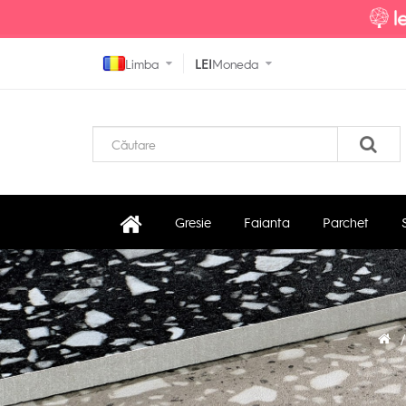
Limba
LEI
Moneda
Gresie
Faianta
Parchet