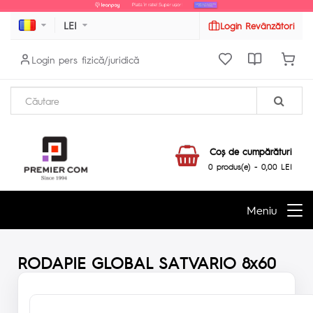
LEI
Login Revânzători
Login pers fizică/juridică
Coş de cumpărături
0 produs(e) - 0,00 LEI
Meniu
RODAPIE GLOBAL SATVARIO 8x60