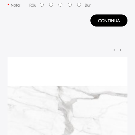
Rău
Bun
Nota:
CONTINUĂ
‹
›