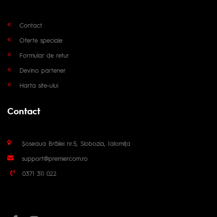
Contact
Oferte speciale
Formular de retur
Devino partener
Harta site-ului
Contact
Șoseaua Brăilei nr.5, Slobozia, Ialomița
support@premiercom.ro
0371 311 022