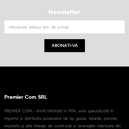
Newsletter
ABONATI-VA
Premier Com SRL
PREMIER COM - firmă înfiintată în 1994, este specializată în
importul și distributia produselor de tip gresie, faianță, parchet,
mocheta și alte finisaje de construcții și amenajări interioare din