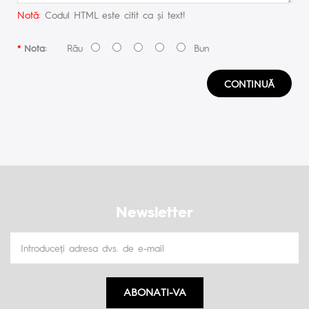
Notă:
Codul HTML este citit ca şi text!
Rău
Bun
Nota:
CONTINUĂ
Newsletter
ABONATI-VA