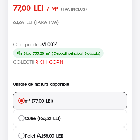
77,00 LEI
/ M²
(TVA INCLUS)
63,64 LEI (FARA TVA)
Cod produs:
VL0014
În Stoc 755.28 m² (Depozit principal Slobozia)
COLECTII:
RICH CORN
Unitate de masura disponibile
m² (77,00 LEI)
Cutie (166,32 LEI)
Palet (4.158,00 LEI)