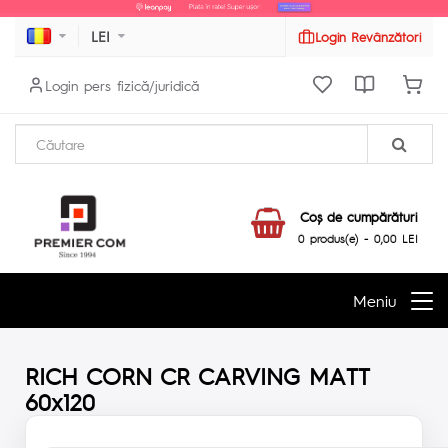
LEI
Login Revânzători
Login pers fizică/juridică
Coş de cumpărături
0 produs(e) - 0,00 LEI
Meniu
RICH CORN CR CARVING MATT
60x120