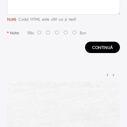
Notă:
Codul HTML este citit ca şi text!
Rău
Bun
Nota:
CONTINUĂ
‹
›