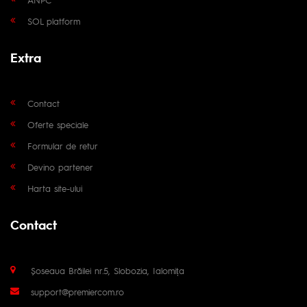
SOL platform
Extra
Contact
Oferte speciale
Formular de retur
Devino partener
Harta site-ului
Contact
Șoseaua Brăilei nr.5, Slobozia, Ialomița
support@premiercom.ro