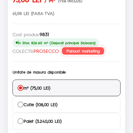
/ M²
(TVA INCLUS)
61,98 LEI (FARA TVA)
Cod produs:
9831
În Stoc 826.60 m² (Depozit principal Slobozia)
COLECTII:
PROSECCO
Panouri marketing
Unitate de masura disponibile
m² (75,00 LEI)
Cutie (108,00 LEI)
Palet (3.240,00 LEI)