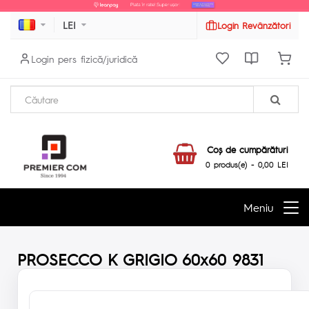
LEI
Login Revânzători
Login pers fizică/juridică
Coş de cumpărături
0 produs(e) - 0,00 LEI
Meniu
PROSECCO K GRIGIO 60x60 9831