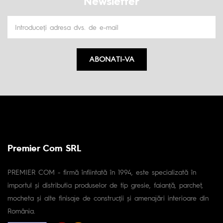
Newsletter
ABONATI-VA
Premier Com SRL
PREMIER COM - firmă înfiintată în 1994, este specializată în
importul și distributia produselor de tip gresie, faianță, parchet,
mocheta și alte finisaje de construcții și amenajări interioare din
România.