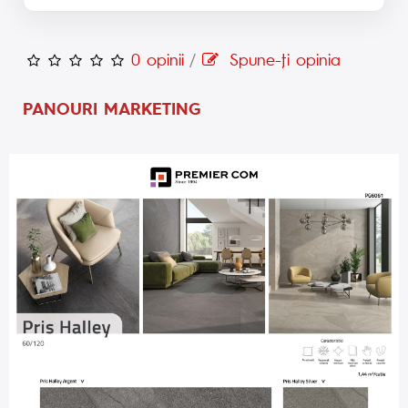
0 opinii
/
Spune-ţi opinia
PANOURI MARKETING