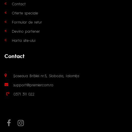
Contact
Oferte speciale
Formular de retur
Devino partener
Harta site-ului
Contact
Șoseaua Brăilei nr.5, Slobozia, Ialomița
support@premiercom.ro
0371 311 022