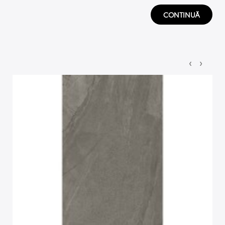
CONTINUĂ
‹
›