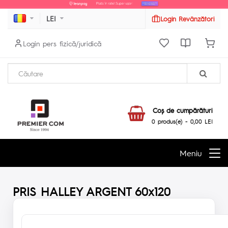
LEI
Login Revânzători
Login pers fizică/juridică
Coş de cumpărături
0 produs(e) - 0,00 LEI
Meniu
PRIS HALLEY ARGENT 60x120