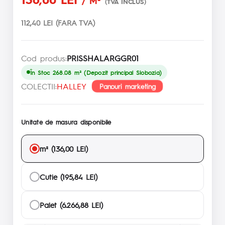
/ M²
(TVA INCLUS)
112,40 LEI (FARA TVA)
Cod produs:
PRISSHALARGGR01
În Stoc 268.08 m² (Depozit principal Slobozia)
COLECTII:
HALLEY
Panouri marketing
Unitate de masura disponibile
m² (136,00 LEI)
Cutie (195,84 LEI)
Palet (6.266,88 LEI)