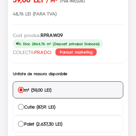
/ M²
(TVA INCLUS)
48,76 LEI (FARA TVA)
Cod produs:
RPRAW09
În Stoc 2866.76 m² (Depozit principal Slobozia)
COLECTII:
PRADO
Panouri marketing
Unitate de masura disponibile
m² (59,00 LEI)
Cutie (87,91 LEI)
Palet (2.637,30 LEI)