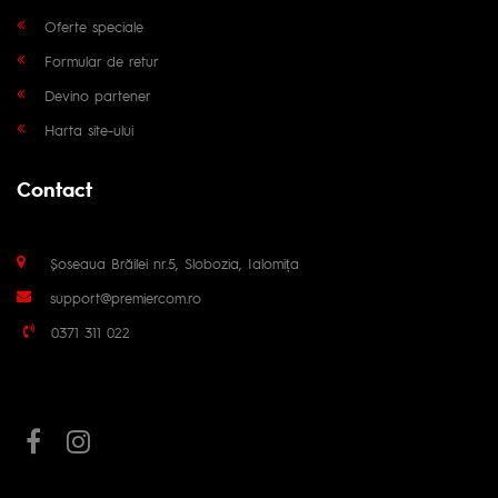
Oferte speciale
Formular de retur
Devino partener
Harta site-ului
Contact
Șoseaua Brăilei nr.5, Slobozia, Ialomița
support@premiercom.ro
0371 311 022