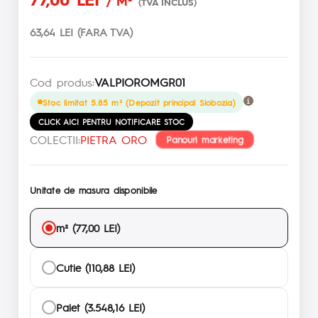
/ M²
(TVA INCLUS)
63,64 LEI (FARA TVA)
Cod produs:
VALPIOROMGR01
Stoc limitat 5.85 m² (Depozit principal Slobozia)
CLICK AICI PENTRU NOTIFICARE STOC
COLECTII:
PIETRA ORO
Panouri marketing
Unitate de masura disponibile
m² (77,00 LEI)
Cutie (110,88 LEI)
Palet (3.548,16 LEI)