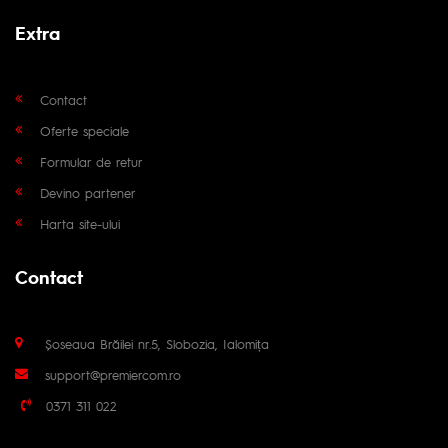
Extra
Contact
Oferte speciale
Formular de retur
Devino partener
Harta site-ului
Contact
Șoseaua Brăilei nr.5, Slobozia, Ialomița
support@premiercom.ro
0371 311 022