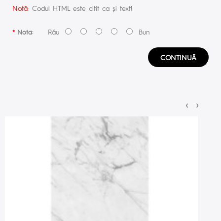
Notă:
Codul HTML este citit ca şi text!
Rău
Bun
Nota:
CONTINUĂ
‹
›