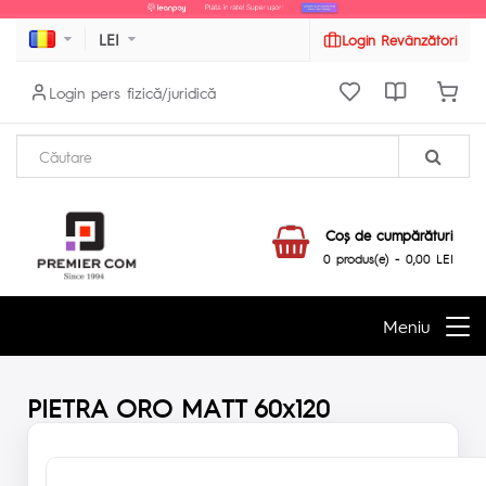
LEI
Login Revânzători
Login pers fizică/juridică
Coş de cumpărături
0 produs(e) - 0,00 LEI
Meniu
PIETRA ORO MATT 60x120