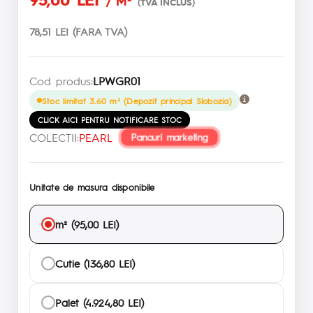
/ M²
(TVA INCLUS)
78,51 LEI (FARA TVA)
Cod produs:
LPWGR01
Stoc limitat 3.60 m² (Depozit principal Slobozia)
CLICK AICI PENTRU NOTIFICARE STOC
COLECTII:
PEARL
Panouri marketing
Unitate de masura disponibile
m² (95,00 LEI)
Cutie (136,80 LEI)
Palet (4.924,80 LEI)