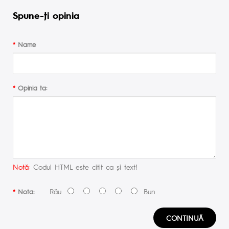
Spune-ţi opinia
Name
Opinia ta:
Notă:
Codul HTML este citit ca şi text!
Rău
Bun
Nota:
CONTINUĂ