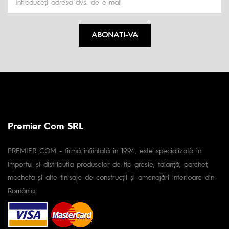
ABONATI-VA
Premier Com SRL
PREMIER COM - firmă înfiintată în 1994, este specializată în
importul și distributia produselor de tip gresie, faianță, parchet,
mocheta și alte finisaje de construcții și amenajări interioare din
România.