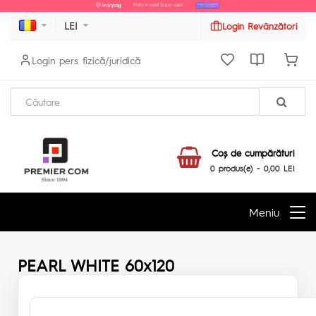
LEI
Login Revânzători
Login pers fizică/juridică
Coş de cumpărături
0 produs(e) - 0,00 LEI
Meniu
PEARL WHITE 60x120