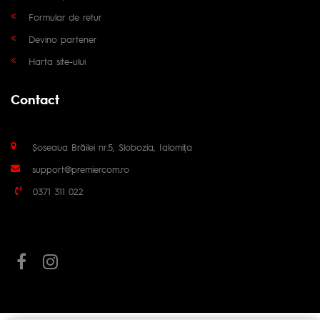
Formular de retur
Devino partener
Harta site-ului
Contact
Șoseaua Brăilei nr.5, Slobozia, Ialomița
support@premiercom.ro
0371 311 022