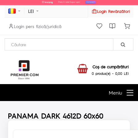
LEI
Login Revânzători
Login pers fizică/juridică
Coş de cumpărături
0 produs(e) - 0,00 LEI
Meniu
PANAMA DARK 4612D 60x60