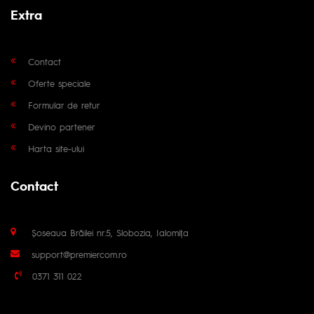
Extra
Contact
Oferte speciale
Formular de retur
Devino partener
Harta site-ului
Contact
Șoseaua Brăilei nr.5, Slobozia, Ialomița
support@premiercom.ro
0371 311 022