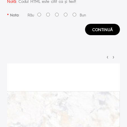
Notă:
Codul HTML este citit ca şi text!
Rău
Bun
Nota:
CONTINUĂ
‹
›