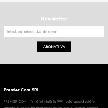
Newsletter
ABONATI-VA
Premier Com SRL
PREMIER COM - firmă înfiintată în 1994, este specializată în
importul și distributia produselor de tip gresie, faianță, parchet,