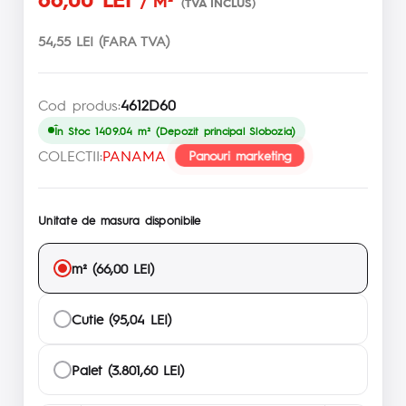
/ M²
(TVA INCLUS)
54,55 LEI (FARA TVA)
Cod produs:
4612D60
În Stoc 1409.04 m² (Depozit principal Slobozia)
COLECTII:
PANAMA
Panouri marketing
Unitate de masura disponibile
m² (66,00 LEI)
Cutie (95,04 LEI)
Palet (3.801,60 LEI)