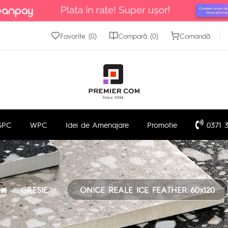
Favorite (0)
Compară (0)
Comandă
SPC
WPC
Idei de Amenajare
Promotie
0371 3
GRESIE
ONICE REALE ICE FEATHER 60x120