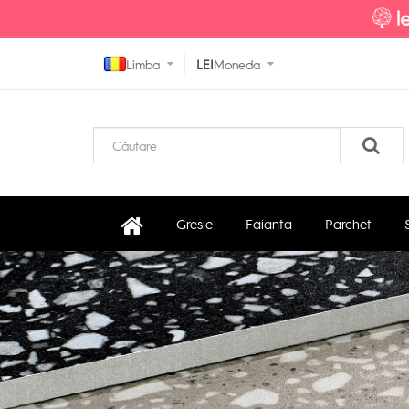
Limba
LEI
Moneda
Gresie
Faianta
Parchet