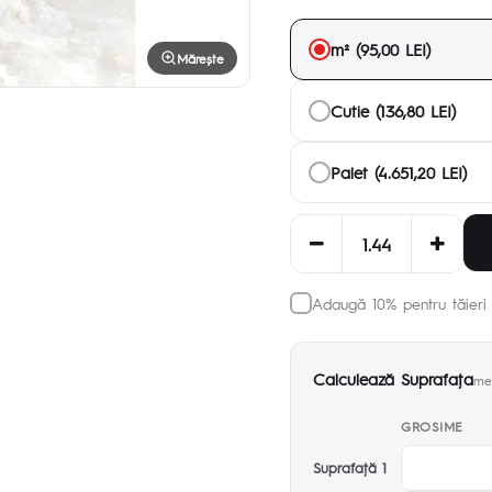
m² (95,00 LEI)
Mărește
Cutie (136,80 LEI)
Palet (4.651,20 LEI)
Adaugă 10% pentru tăieri 
Calculează Suprafaţa
met
GROSIME
Suprafaţă 1