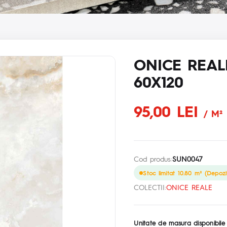
ONICE REAL
60X120
95,00 LEI
/ M²
Cod produs:
SUN0047
Stoc limitat 10.80 m² (Depozi
COLECTII:
ONICE REALE
Unitate de masura disponibile