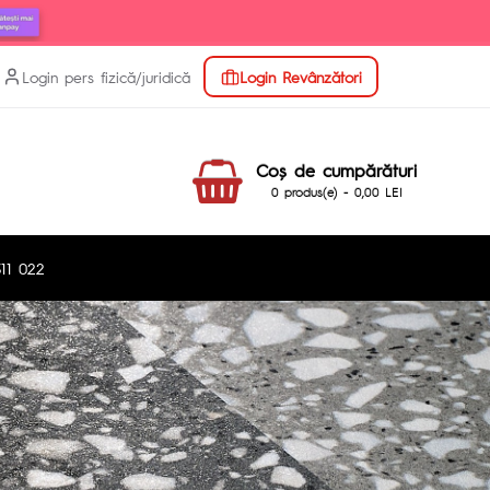
Login pers fizică/juridică
Login Revânzători
Coş de cumpărături
0 produs(e) - 0,00 LEI
11 022