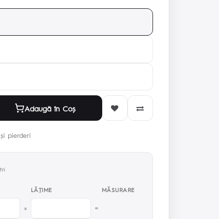
Adaugă în Coş
și pierderi
ri
LĂŢIME
MĂSURARE
×
=