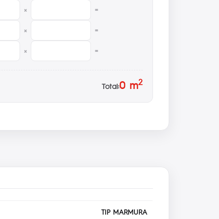
×
=
×
=
×
=
2
0
m
Total:
TIP MARMURA