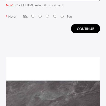
Notă:
Codul HTML este citit ca şi text!
Rău
Bun
Nota:
CONTINUĂ