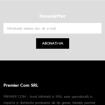
Newsletter
ABONATI-VA
Premier Com SRL
PREMIER COM - firmă înfiintată în 1994, este specializată în
importul și distributia produselor de tip gresie, faianță, parchet,