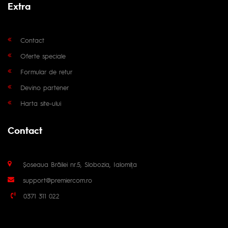
Extra
Contact
Oferte speciale
Formular de retur
Devino partener
Harta site-ului
Contact
Șoseaua Brăilei nr.5, Slobozia, Ialomița
support@premiercom.ro
0371 311 022