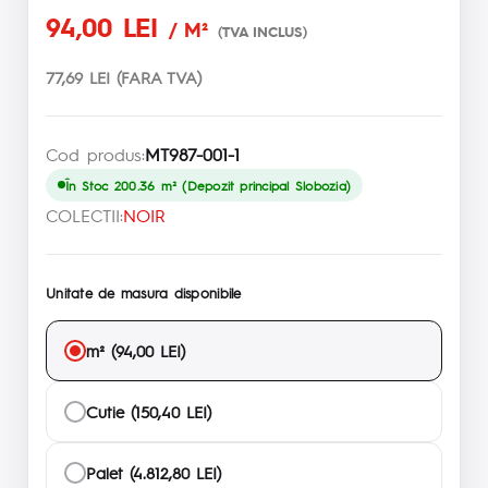
94,00 LEI
/ M²
(TVA INCLUS)
77,69 LEI (FARA TVA)
Cod produs:
MT987-001-1
În Stoc 200.36 m² (Depozit principal Slobozia)
COLECTII:
NOIR
Unitate de masura disponibile
m² (94,00 LEI)
Cutie (150,40 LEI)
Palet (4.812,80 LEI)