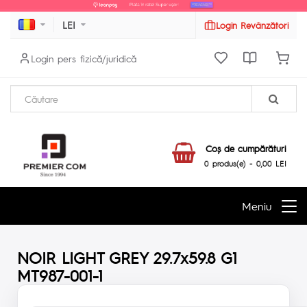
LEI
Login Revânzători
Login pers fizică/juridică
Coş de cumpărături
0 produs(e) - 0,00 LEI
Meniu
NOIR LIGHT GREY 29.7x59.8 G1
MT987-001-1