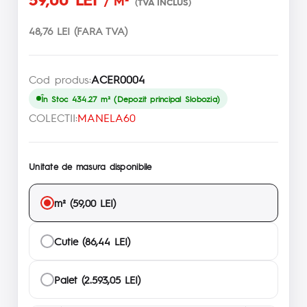
/ M²
(TVA INCLUS)
48,76 LEI (FARA TVA)
Cod produs:
ACER0004
În Stoc 434.27 m² (Depozit principal Slobozia)
COLECTII:
MANELA60
Unitate de masura disponibile
m² (59,00 LEI)
Cutie (86,44 LEI)
Palet (2.593,05 LEI)