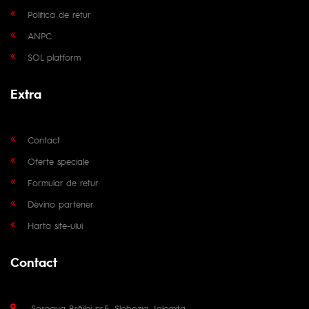
Politica de retur
ANPC
SOL platform
Extra
Contact
Oferte speciale
Formular de retur
Devino partener
Harta site-ului
Contact
Șoseaua Brăilei nr.5, Slobozia, Ialomița