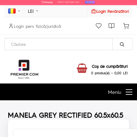
LEI
Login Revânzători
Login pers fizică/juridică
Coş de cumpărături
0 produs(e) - 0,00 LEI
Meniu
MANELA GREY RECTIFIED 60.5x60.5