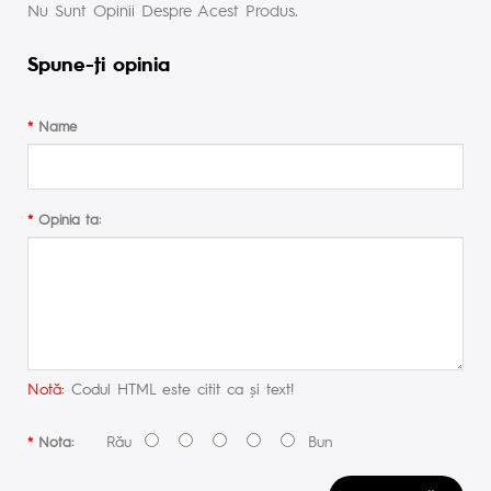
Nu Sunt Opinii Despre Acest Produs.
Spune-ţi opinia
Name
Opinia ta:
Notă:
Codul HTML este citit ca şi text!
Rău
Bun
Nota: