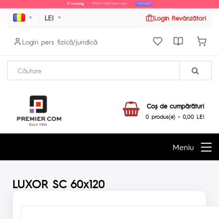
LEI
Login Revânzători
Login pers fizică/juridică
Coş de cumpărături
0 produs(e) - 0,00 LEI
Meniu
LUXOR SC 60x120