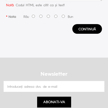
Notă:
Codul HTML este citit ca şi text!
Rău
Bun
Nota:
CONTINUĂ
Newsletter
ABONATI-VA