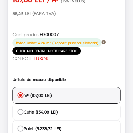
/ M²
(TVA INCLUS)
88,43 LEI (FARA TVA)
Cod produs:
FG00007
Stoc limitat 4.24 m² (Depozit principal Slobozia)
CLICK AICI PENTRU NOTIFICARE STOC
COLECTII:
LUXOR
Unitate de masura disponibile
m² (107,00 LEI)
Cutie (154,08 LEI)
Palet (5.238,72 LEI)