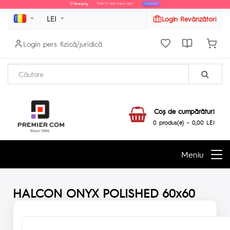
LEI
Login Revânzători
Login pers fizică/juridică
Coş de cumpărături
0 produs(e) - 0,00 LEI
Meniu
HALCON ONYX POLISHED 60x60