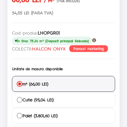
/ M²
(TVA INCLUS)
54,55 LEI (FARA TVA)
Cod produs:
LHOPGR01
În Stoc 75.24 m² (Depozit principal Slobozia)
COLECTII:
HALCON ONYX
Panouri marketing
Unitate de masura disponibile
m² (66,00 LEI)
Cutie (95,04 LEI)
Palet (3.801,60 LEI)