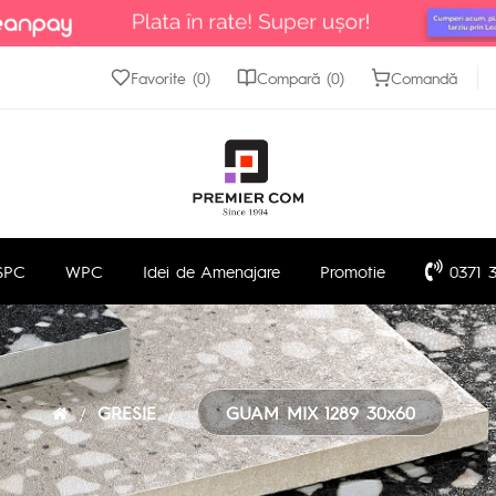
Favorite (0)
Compară (0)
Comandă
SPC
WPC
Idei de Amenajare
Promotie
0371 3
GRESIE
GUAM MIX 1289 30x60