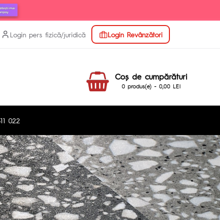
Login pers fizică/juridică
Login Revânzători
Coş de cumpărături
0 produs(e) - 0,00 LEI
11 022