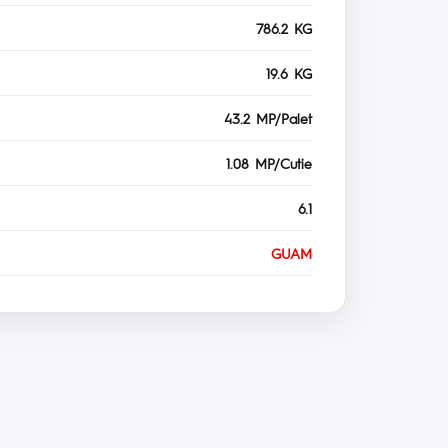
786.2 KG
19.6 KG
43.2 MP/Palet
1.08 MP/Cutie
6.1
GUAM