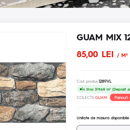
GUAM MIX 1
85,00 LEI
/ M²
Cod produs:
1289VL
În Stoc 319.68 m² (Depozit pr
Panouri 
COLECTII:
GUAM
Unitate de masura disponibile