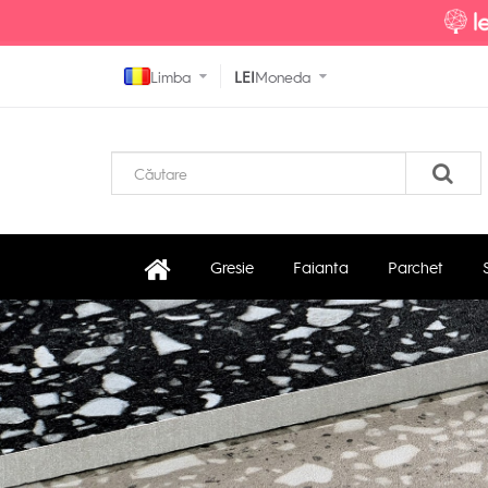
Limba
LEI
Moneda
Gresie
Faianta
Parchet