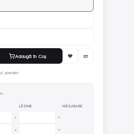
Adaugă în Coş
și pierderi
ri
LĂŢIME
MĂSURARE
×
=
×
=