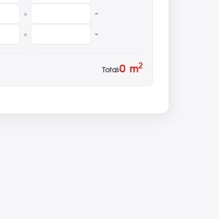
×
=
×
=
2
0
m
Total: