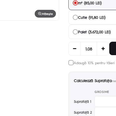
m² (85,00 LEI)
Mărește
Cutie (91,80 LEI)
Palet (3.672,00 LEI)
Adaugă 10% pentru tăieri 
Calculează Suprafaţa
met
GROSIME
Suprafaţă 1
Suprafaţă 2