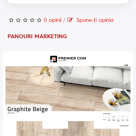
0 opinii
/
Spune-ţi opinia
PANOURI MARKETING