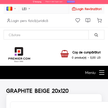
LEI
Login Revânzători
Login pers fizică/juridică
Coş de cumpărături
0 produs(e) - 0,00 LEI
Meniu
GRAPHITE BEIGE 20x120