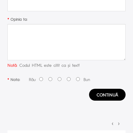
Opinia ta:
Notă:
Codul HTML este citit ca şi text!
Rău
Bun
Nota:
CONTINUĂ
‹
›