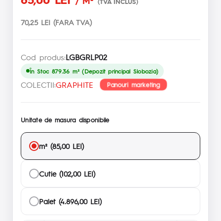
/ M²
(TVA INCLUS)
70,25 LEI (FARA TVA)
Cod produs:
LGBGRLP02
În Stoc 879.36 m² (Depozit principal Slobozia)
COLECTII:
GRAPHITE
Panouri marketing
Unitate de masura disponibile
m² (85,00 LEI)
Cutie (102,00 LEI)
Palet (4.896,00 LEI)